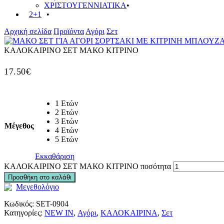
ΧΡΙΣΤΟΥΓΕΝΝΙΑΤΙΚΑ
2+1
Αρχική σελίδα
Προϊόντα
Αγόρι
Σετ
ΚΑΛΟΚΑΙΡΙΝΟ ΣΕΤ ΜΑΚΟ ΚΙΤΡΙΝΟ
17.50
€
1 Ετών
2 Ετών
3 Ετών
Μέγεθος
4 Ετών
5 Ετών
Εκκαθάριση
ΚΑΛΟΚΑΙΡΙΝΟ ΣΕΤ ΜΑΚΟ ΚΙΤΡΙΝΟ ποσότητα
Προσθήκη στο καλάθι
Μεγεθολόγιο
Κωδικός:
SET-0904
Κατηγορίες:
NEW IN
,
Αγόρι
,
ΚΑΛΟΚΑΙΡΙΝΑ
,
Σετ