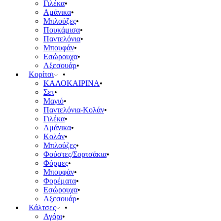
Γιλέκα
Αμάνικα
Μπλούζες
Πουκάμισα
Παντελόνια
Μπουφάν
Εσώρουχα
Αξεσουάρ
Κορίτσι
ΚΑΛΟΚΑΙΡΙΝΑ
Σετ
Μαγιό
Παντελόνια-Κολάν
Γιλέκα
Αμάνικα
Κολάν
Μπλούζες
Φούστες/Σορτσάκια
Φόρμες
Μπουφάν
Φορέματα
Εσώρουχα
Αξεσουάρ
Κάλτσες
Αγόρι