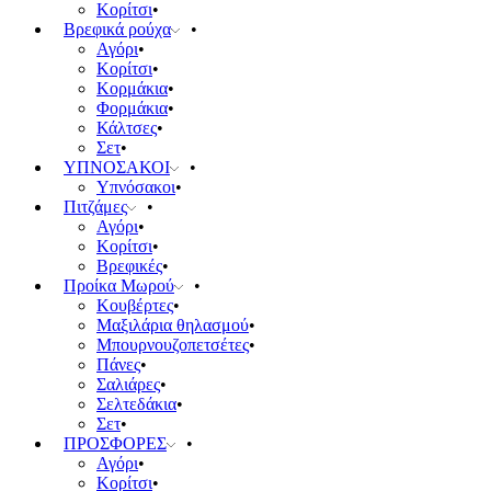
Κορίτσι
Βρεφικά ρούχα
Αγόρι
Κορίτσι
Κορμάκια
Φορμάκια
Κάλτσες
Σετ
ΥΠΝΟΣΑΚΟΙ
Υπνόσακοι
Πιτζάμες
Αγόρι
Κορίτσι
Βρεφικές
Προίκα Μωρού
Κουβέρτες
Μαξιλάρια θηλασμού
Μπουρνουζοπετσέτες
Πάνες
Σαλιάρες
Σελτεδάκια
Σετ
ΠΡΟΣΦΟΡΕΣ
Αγόρι
Κορίτσι