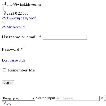
info@twinskidswear.gr
2323 0 22 555
Σύνδεση / Εγγραφή
My Account
Username or email
*
Password
*
Lost password?
Remember Me
Log in
Search input
0
0