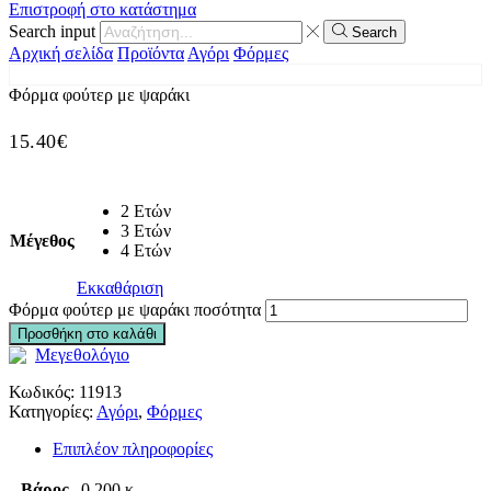
Επιστροφή στο κατάστημα
Search input
Search
Αρχική σελίδα
Προϊόντα
Αγόρι
Φόρμες
Φόρμα φούτερ με ψαράκι
15.40
€
2 Ετών
3 Ετών
Μέγεθος
4 Ετών
Εκκαθάριση
Φόρμα φούτερ με ψαράκι ποσότητα
Προσθήκη στο καλάθι
Μεγεθολόγιο
Κωδικός:
11913
Κατηγορίες:
Αγόρι
,
Φόρμες
Επιπλέον πληροφορίες
Βάρος
0.200 κ.