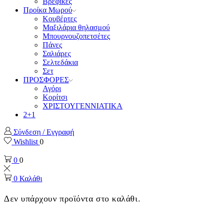
Βρεφικές
Προίκα Μωρού
Κουβέρτες
Μαξιλάρια θηλασμού
Μπουρνουζοπετσέτες
Πάνες
Σαλιάρες
Σελτεδάκια
Σετ
ΠΡΟΣΦΟΡΕΣ
Αγόρι
Κορίτσι
ΧΡΙΣΤΟΥΓΕΝΝΙΑΤΙΚΑ
2+1
Σύνδεση / Εγγραφή
Wishlist
0
0
0
0
Καλάθι
Δεν υπάρχουν προϊόντα στο καλάθι.