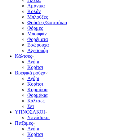
Γιλέκα
Αμάνικα
Κολάν
Μπλούζες
Φούστες/Σορτσάκια
Φόρμες
Μπουφάν
Φορέματα
Εσώρουχα
Αξεσουάρ
Κάλτσες
Αγόρι
Κορίτσι
Βρεφικά ρούχα
Αγόρι
Κορίτσι
Κορμάκια
Φορμάκια
Κάλτσες
Σετ
ΥΠΝΟΣΑΚΟΙ
Υπνόσακοι
Πιτζάμες
Αγόρι
Κορίτσι