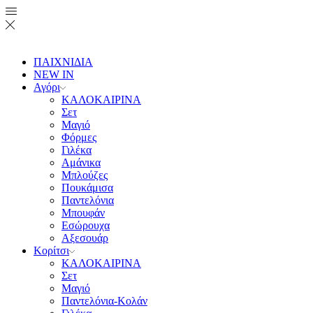
ΠΑΙΧΝΙΔΙΑ
NEW IN
Αγόρι
ΚΑΛΟΚΑΙΡΙΝΑ
Σετ
Μαγιό
Φόρμες
Γιλέκα
Αμάνικα
Μπλούζες
Πουκάμισα
Παντελόνια
Μπουφάν
Εσώρουχα
Αξεσουάρ
Κορίτσι
ΚΑΛΟΚΑΙΡΙΝΑ
Σετ
Μαγιό
Παντελόνια-Κολάν