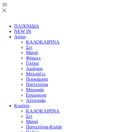
ΠΑΙΧΝΙΔΙΑ
NEW IN
Αγόρι
ΚΑΛΟΚΑΙΡΙΝΑ
Σετ
Μαγιό
Φόρμες
Γιλέκα
Αμάνικα
Μπλούζες
Πουκάμισα
Παντελόνια
Μπουφάν
Εσώρουχα
Αξεσουάρ
Κορίτσι
ΚΑΛΟΚΑΙΡΙΝΑ
Σετ
Μαγιό
Παντελόνια-Κολάν