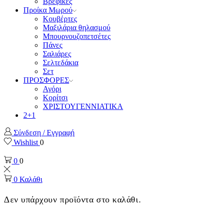
Βρεφικές
Προίκα Μωρού
Κουβέρτες
Μαξιλάρια θηλασμού
Μπουρνουζοπετσέτες
Πάνες
Σαλιάρες
Σελτεδάκια
Σετ
ΠΡΟΣΦΟΡΕΣ
Αγόρι
Κορίτσι
ΧΡΙΣΤΟΥΓΕΝΝΙΑΤΙΚΑ
2+1
Σύνδεση / Εγγραφή
Wishlist
0
0
0
0
Καλάθι
Δεν υπάρχουν προϊόντα στο καλάθι.