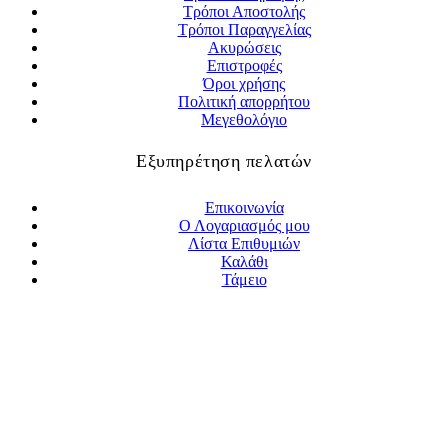
Τρόποι Αποστολής
Τρόποι Παραγγελίας
Ακυρώσεις
Επιστροφές
Όροι χρήσης
Πολιτική απορρήτου
Μεγεθολόγιο
Εξυπηρέτηση πελατών
Επικοινωνία
Ο Λογαριασμός μου
Λίστα Επιθυμιών
Καλάθι
Τάμειο