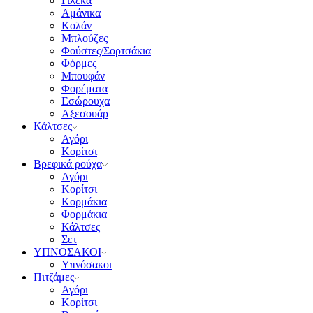
Γιλέκα
Αμάνικα
Κολάν
Μπλούζες
Φούστες/Σορτσάκια
Φόρμες
Μπουφάν
Φορέματα
Εσώρουχα
Αξεσουάρ
Κάλτσες
Αγόρι
Κορίτσι
Βρεφικά ρούχα
Αγόρι
Κορίτσι
Κορμάκια
Φορμάκια
Κάλτσες
Σετ
ΥΠΝΟΣΑΚΟΙ
Υπνόσακοι
Πιτζάμες
Αγόρι
Κορίτσι