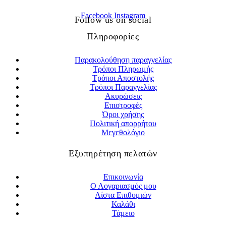
Facebook
Instagram
Follow us on social
Πληροφορίες
Παρακολούθηση παραγγελίας
Τρόποι Πληρωμής
Τρόποι Αποστολής
Τρόποι Παραγγελίας
Ακυρώσεις
Επιστροφές
Όροι χρήσης
Πολιτική απορρήτου
Μεγεθολόγιο
Εξυπηρέτηση πελατών
Επικοινωνία
Ο Λογαριασμός μου
Λίστα Επιθυμιών
Καλάθι
Τάμειο