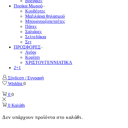
Βρεφικές
Προίκα Μωρού
Κουβέρτες
Μαξιλάρια θηλασμού
Μπουρνουζοπετσέτες
Πάνες
Σαλιάρες
Σελτεδάκια
Σετ
ΠΡΟΣΦΟΡΕΣ
Αγόρι
Κορίτσι
ΧΡΙΣΤΟΥΓΕΝΝΙΑΤΙΚΑ
2+1
Σύνδεση / Εγγραφή
Wishlist
0
0
0
0
Καλάθι
Δεν υπάρχουν προϊόντα στο καλάθι.