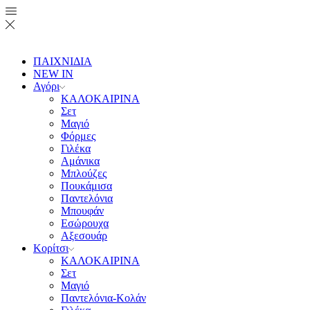
ΠΑΙΧΝΙΔΙΑ
NEW IN
Αγόρι
ΚΑΛΟΚΑΙΡΙΝΑ
Σετ
Μαγιό
Φόρμες
Γιλέκα
Αμάνικα
Μπλούζες
Πουκάμισα
Παντελόνια
Μπουφάν
Εσώρουχα
Αξεσουάρ
Κορίτσι
ΚΑΛΟΚΑΙΡΙΝΑ
Σετ
Μαγιό
Παντελόνια-Κολάν