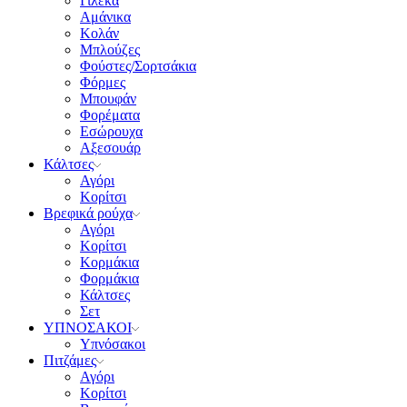
Γιλέκα
Αμάνικα
Κολάν
Μπλούζες
Φούστες/Σορτσάκια
Φόρμες
Μπουφάν
Φορέματα
Εσώρουχα
Αξεσουάρ
Κάλτσες
Αγόρι
Κορίτσι
Βρεφικά ρούχα
Αγόρι
Κορίτσι
Κορμάκια
Φορμάκια
Κάλτσες
Σετ
ΥΠΝΟΣΑΚΟΙ
Υπνόσακοι
Πιτζάμες
Αγόρι
Κορίτσι