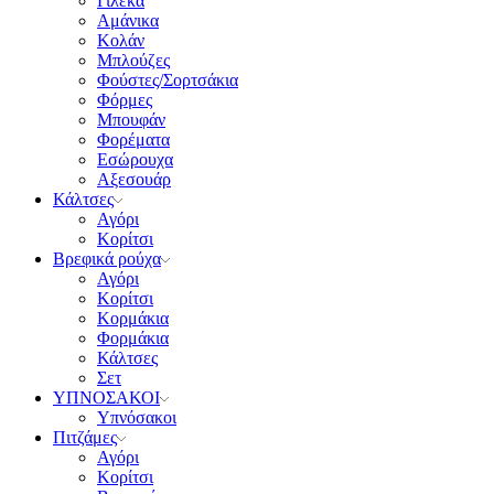
Γιλέκα
Αμάνικα
Κολάν
Μπλούζες
Φούστες/Σορτσάκια
Φόρμες
Μπουφάν
Φορέματα
Εσώρουχα
Αξεσουάρ
Κάλτσες
Αγόρι
Κορίτσι
Βρεφικά ρούχα
Αγόρι
Κορίτσι
Κορμάκια
Φορμάκια
Κάλτσες
Σετ
ΥΠΝΟΣΑΚΟΙ
Υπνόσακοι
Πιτζάμες
Αγόρι
Κορίτσι