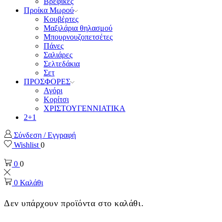
Βρεφικές
Προίκα Μωρού
Κουβέρτες
Μαξιλάρια θηλασμού
Μπουρνουζοπετσέτες
Πάνες
Σαλιάρες
Σελτεδάκια
Σετ
ΠΡΟΣΦΟΡΕΣ
Αγόρι
Κορίτσι
ΧΡΙΣΤΟΥΓΕΝΝΙΑΤΙΚΑ
2+1
Σύνδεση / Εγγραφή
Wishlist
0
0
0
0
Καλάθι
Δεν υπάρχουν προϊόντα στο καλάθι.