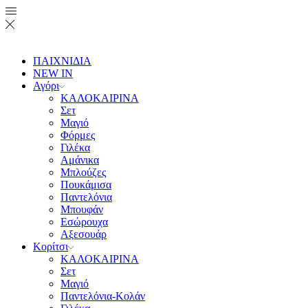
ΠΑΙΧΝΙΔΙΑ
NEW IN
Αγόρι
ΚΑΛΟΚΑΙΡΙΝΑ
Σετ
Μαγιό
Φόρμες
Γιλέκα
Αμάνικα
Μπλούζες
Πουκάμισα
Παντελόνια
Μπουφάν
Εσώρουχα
Αξεσουάρ
Κορίτσι
ΚΑΛΟΚΑΙΡΙΝΑ
Σετ
Μαγιό
Παντελόνια-Κολάν