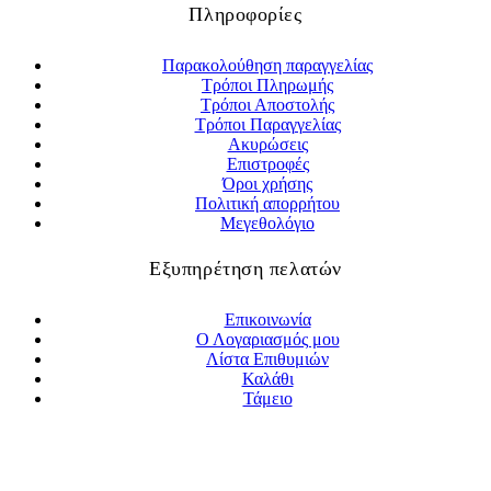
Πληροφορίες
Παρακολούθηση παραγγελίας
Τρόποι Πληρωμής
Τρόποι Αποστολής
Τρόποι Παραγγελίας
Ακυρώσεις
Επιστροφές
Όροι χρήσης
Πολιτική απορρήτου
Μεγεθολόγιο
Εξυπηρέτηση πελατών
Επικοινωνία
Ο Λογαριασμός μου
Λίστα Επιθυμιών
Καλάθι
Τάμειο