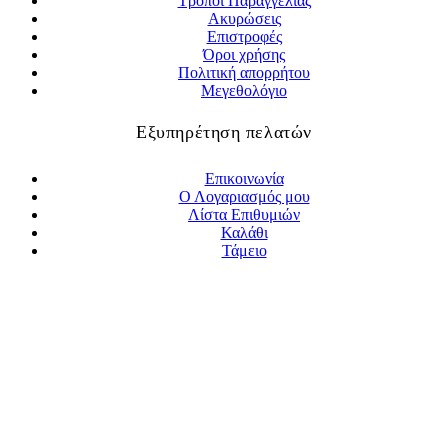
Τρόποι Παραγγελίας
Ακυρώσεις
Επιστροφές
Όροι χρήσης
Πολιτική απορρήτου
Μεγεθολόγιο
Εξυπηρέτηση πελατών
Επικοινωνία
Ο Λογαριασμός μου
Λίστα Επιθυμιών
Καλάθι
Τάμειο