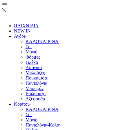
ΠΑΙΧΝΙΔΙΑ
NEW IN
Αγόρι
ΚΑΛΟΚΑΙΡΙΝΑ
Σετ
Μαγιό
Φόρμες
Γιλέκα
Αμάνικα
Μπλούζες
Πουκάμισα
Παντελόνια
Μπουφάν
Εσώρουχα
Αξεσουάρ
Κορίτσι
ΚΑΛΟΚΑΙΡΙΝΑ
Σετ
Μαγιό
Παντελόνια-Κολάν