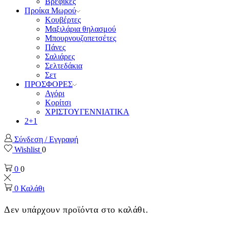
Βρεφικές
Προίκα Μωρού
Κουβέρτες
Μαξιλάρια θηλασμού
Μπουρνουζοπετσέτες
Πάνες
Σαλιάρες
Σελτεδάκια
Σετ
ΠΡΟΣΦΟΡΕΣ
Αγόρι
Κορίτσι
ΧΡΙΣΤΟΥΓΕΝΝΙΑΤΙΚΑ
2+1
Σύνδεση / Εγγραφή
Wishlist
0
0
0
0
Καλάθι
Δεν υπάρχουν προϊόντα στο καλάθι.