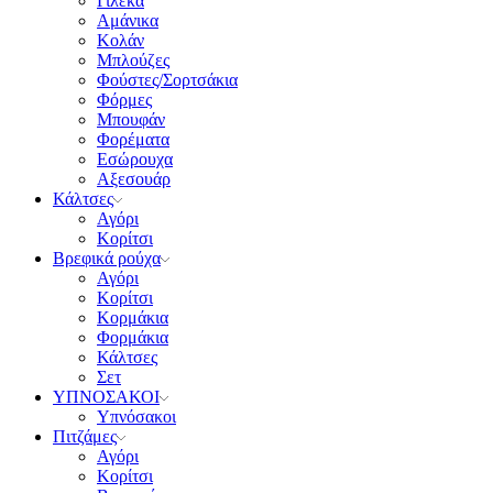
Γιλέκα
Αμάνικα
Κολάν
Μπλούζες
Φούστες/Σορτσάκια
Φόρμες
Μπουφάν
Φορέματα
Εσώρουχα
Αξεσουάρ
Κάλτσες
Αγόρι
Κορίτσι
Βρεφικά ρούχα
Αγόρι
Κορίτσι
Κορμάκια
Φορμάκια
Κάλτσες
Σετ
ΥΠΝΟΣΑΚΟΙ
Υπνόσακοι
Πιτζάμες
Αγόρι
Κορίτσι