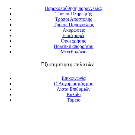
Παρακολούθηση παραγγελίας
Τρόποι Πληρωμής
Τρόποι Αποστολής
Τρόποι Παραγγελίας
Ακυρώσεις
Επιστροφές
Όροι χρήσης
Πολιτική απορρήτου
Μεγεθολόγιο
Εξυπηρέτηση πελατών
Επικοινωνία
Ο Λογαριασμός μου
Λίστα Επιθυμιών
Καλάθι
Τάμειο