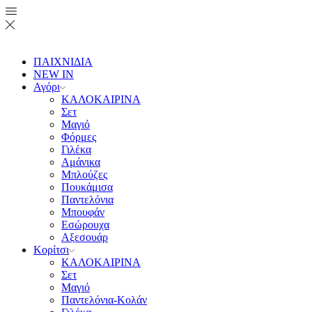
ΠΑΙΧΝΙΔΙΑ
NEW IN
Αγόρι
ΚΑΛΟΚΑΙΡΙΝΑ
Σετ
Μαγιό
Φόρμες
Γιλέκα
Αμάνικα
Μπλούζες
Πουκάμισα
Παντελόνια
Μπουφάν
Εσώρουχα
Αξεσουάρ
Κορίτσι
ΚΑΛΟΚΑΙΡΙΝΑ
Σετ
Μαγιό
Παντελόνια-Κολάν