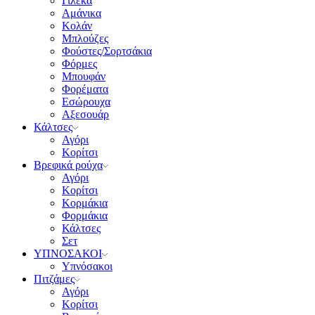
Γιλέκα
Αμάνικα
Κολάν
Μπλούζες
Φούστες/Σορτσάκια
Φόρμες
Μπουφάν
Φορέματα
Εσώρουχα
Αξεσουάρ
Κάλτσες
Αγόρι
Κορίτσι
Βρεφικά ρούχα
Αγόρι
Κορίτσι
Κορμάκια
Φορμάκια
Κάλτσες
Σετ
ΥΠΝΟΣΑΚΟΙ
Υπνόσακοι
Πιτζάμες
Αγόρι
Κορίτσι