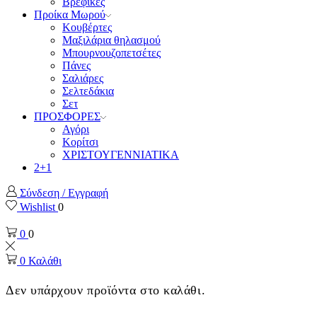
Βρεφικές
Προίκα Μωρού
Κουβέρτες
Μαξιλάρια θηλασμού
Μπουρνουζοπετσέτες
Πάνες
Σαλιάρες
Σελτεδάκια
Σετ
ΠΡΟΣΦΟΡΕΣ
Αγόρι
Κορίτσι
ΧΡΙΣΤΟΥΓΕΝΝΙΑΤΙΚΑ
2+1
Σύνδεση / Εγγραφή
Wishlist
0
0
0
0
Καλάθι
Δεν υπάρχουν προϊόντα στο καλάθι.