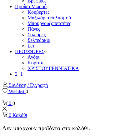
Βρεφικές
Προίκα Μωρού
Κουβέρτες
Μαξιλάρια θηλασμού
Μπουρνουζοπετσέτες
Πάνες
Σαλιάρες
Σελτεδάκια
Σετ
ΠΡΟΣΦΟΡΕΣ
Αγόρι
Κορίτσι
ΧΡΙΣΤΟΥΓΕΝΝΙΑΤΙΚΑ
2+1
Σύνδεση / Εγγραφή
Wishlist
0
0
0
0
Καλάθι
Δεν υπάρχουν προϊόντα στο καλάθι.