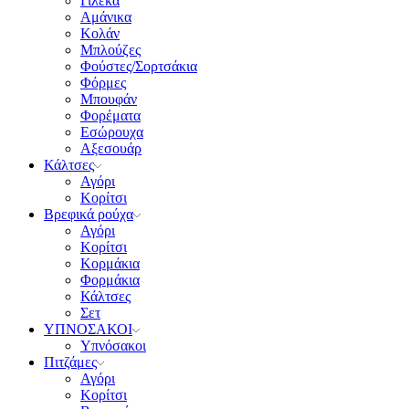
Γιλέκα
Αμάνικα
Κολάν
Μπλούζες
Φούστες/Σορτσάκια
Φόρμες
Μπουφάν
Φορέματα
Εσώρουχα
Αξεσουάρ
Κάλτσες
Αγόρι
Κορίτσι
Βρεφικά ρούχα
Αγόρι
Κορίτσι
Κορμάκια
Φορμάκια
Κάλτσες
Σετ
ΥΠΝΟΣΑΚΟΙ
Υπνόσακοι
Πιτζάμες
Αγόρι
Κορίτσι