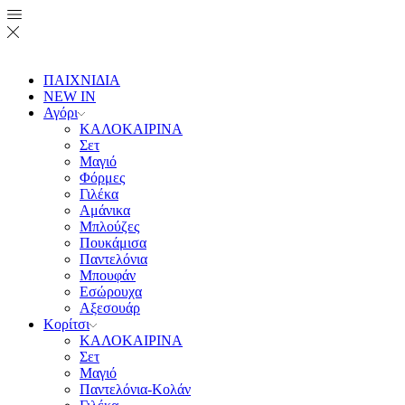
ΠΑΙΧΝΙΔΙΑ
NEW IN
Αγόρι
ΚΑΛΟΚΑΙΡΙΝΑ
Σετ
Μαγιό
Φόρμες
Γιλέκα
Αμάνικα
Μπλούζες
Πουκάμισα
Παντελόνια
Μπουφάν
Εσώρουχα
Αξεσουάρ
Κορίτσι
ΚΑΛΟΚΑΙΡΙΝΑ
Σετ
Μαγιό
Παντελόνια-Κολάν