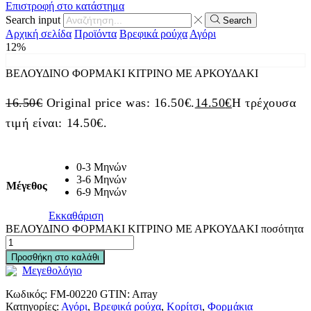
Επιστροφή στο κατάστημα
Search input
Search
Αρχική σελίδα
Προϊόντα
Βρεφικά ρούχα
Αγόρι
12%
ΒΕΛΟΥΔΙΝΟ ΦΟΡΜΑΚΙ ΚΙΤΡΙΝΟ ΜΕ ΑΡΚΟΥΔΑΚΙ
16.50
€
Original price was: 16.50€.
14.50
€
Η τρέχουσα
τιμή είναι: 14.50€.
0-3 Μηνών
3-6 Μηνών
Μέγεθος
6-9 Μηνών
Εκκαθάριση
ΒΕΛΟΥΔΙΝΟ ΦΟΡΜΑΚΙ ΚΙΤΡΙΝΟ ΜΕ ΑΡΚΟΥΔΑΚΙ ποσότητα
Προσθήκη στο καλάθι
Μεγεθολόγιο
Κωδικός:
FM-00220
GTIN:
Array
Κατηγορίες:
Αγόρι
,
Βρεφικά ρούχα
,
Κορίτσι
,
Φορμάκια