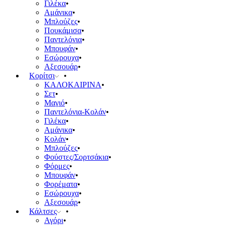
Γιλέκα
Αμάνικα
Μπλούζες
Πουκάμισα
Παντελόνια
Μπουφάν
Εσώρουχα
Αξεσουάρ
Κορίτσι
ΚΑΛΟΚΑΙΡΙΝΑ
Σετ
Μαγιό
Παντελόνια-Κολάν
Γιλέκα
Αμάνικα
Κολάν
Μπλούζες
Φούστες/Σορτσάκια
Φόρμες
Μπουφάν
Φορέματα
Εσώρουχα
Αξεσουάρ
Κάλτσες
Αγόρι