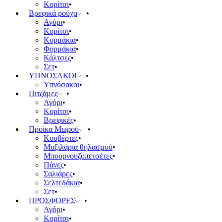
Κορίτσι
Βρεφικά ρούχα
Αγόρι
Κορίτσι
Κορμάκια
Φορμάκια
Κάλτσες
Σετ
ΥΠΝΟΣΑΚΟΙ
Υπνόσακοι
Πιτζάμες
Αγόρι
Κορίτσι
Βρεφικές
Προίκα Μωρού
Κουβέρτες
Μαξιλάρια θηλασμού
Μπουρνουζοπετσέτες
Πάνες
Σαλιάρες
Σελτεδάκια
Σετ
ΠΡΟΣΦΟΡΕΣ
Αγόρι
Κορίτσι