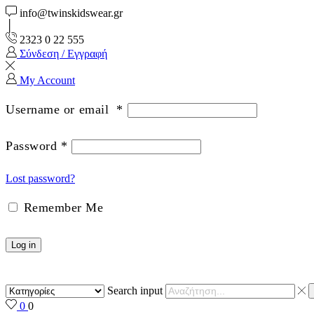
info@twinskidswear.gr
2323 0 22 555
Σύνδεση / Εγγραφή
My Account
Username or email
*
Password
*
Lost password?
Remember Me
Log in
Search input
0
0