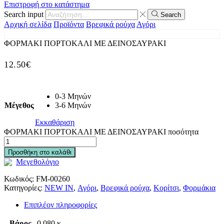
Επιστροφή στο κατάστημα
Search input
Search
Αρχική σελίδα
Προϊόντα
Βρεφικά ρούχα
Αγόρι
ΦΟΡΜΑΚΙ ΠΟΡΤΟΚΑΛΙ ΜΕ ΔΕΙΝΟΣΑΥΡΑΚΙ
12.50
€
0-3 Μηνών
Μέγεθος
3-6 Μηνών
Εκκαθάριση
ΦΟΡΜΑΚΙ ΠΟΡΤΟΚΑΛΙ ΜΕ ΔΕΙΝΟΣΑΥΡΑΚΙ ποσότητα
Προσθήκη στο καλάθι
Μεγεθολόγιο
Κωδικός:
FM-00260
Κατηγορίες:
NEW IN
,
Αγόρι
,
Βρεφικά ρούχα
,
Κορίτσι
,
Φορμάκια
Επιπλέον πληροφορίες
Βάρος
0.080 κ.