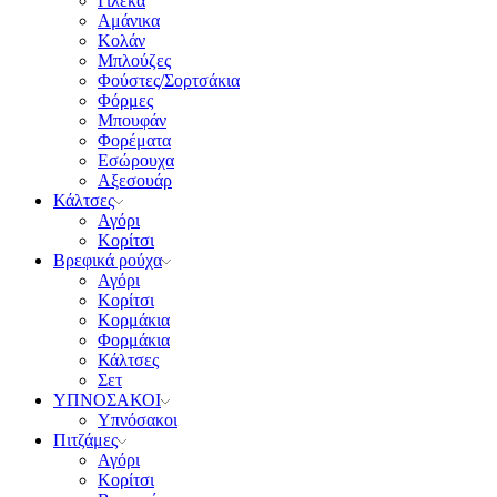
Γιλέκα
Αμάνικα
Κολάν
Μπλούζες
Φούστες/Σορτσάκια
Φόρμες
Μπουφάν
Φορέματα
Εσώρουχα
Αξεσουάρ
Κάλτσες
Αγόρι
Κορίτσι
Βρεφικά ρούχα
Αγόρι
Κορίτσι
Κορμάκια
Φορμάκια
Κάλτσες
Σετ
ΥΠΝΟΣΑΚΟΙ
Υπνόσακοι
Πιτζάμες
Αγόρι
Κορίτσι