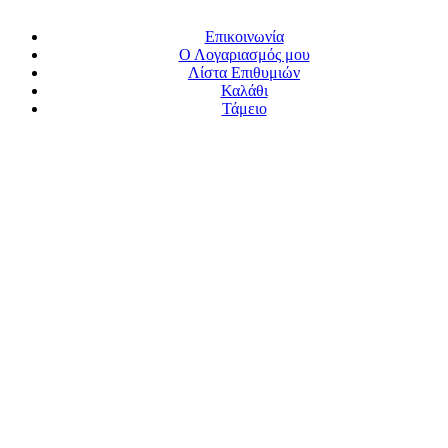
Επικοινωνία
Ο Λογαριασμός μου
Λίστα Επιθυμιών
Καλάθι
Τάμειο