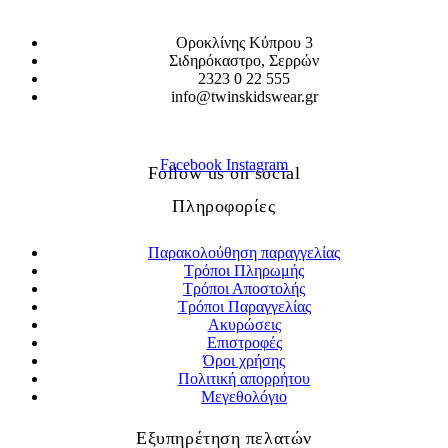
Οροκλίνης Κύπρου 3
Σιδηρόκαστρο, Σερρών
2323 0 22 555
info@twinskidswear.gr
Facebook
Instagram
Follow us on social
Πληροφορίες
Παρακολούθηση παραγγελίας
Τρόποι Πληρωμής
Τρόποι Αποστολής
Τρόποι Παραγγελίας
Ακυρώσεις
Επιστροφές
Όροι χρήσης
Πολιτική απορρήτου
Μεγεθολόγιο
Εξυπηρέτηση πελατών