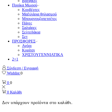
Βρεφικές
Προίκα Μωρού
Κουβέρτες
Μαξιλάρια θηλασμού
Μπουρνουζοπετσέτες
Πάνες
Σαλιάρες
Σελτεδάκια
Σετ
ΠΡΟΣΦΟΡΕΣ
Αγόρι
Κορίτσι
ΧΡΙΣΤΟΥΓΕΝΝΙΑΤΙΚΑ
2+1
Σύνδεση / Εγγραφή
Wishlist
0
0
0
0
Καλάθι
Δεν υπάρχουν προϊόντα στο καλάθι.