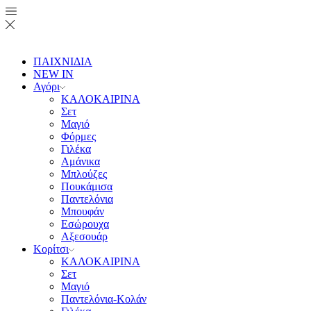
ΠΑΙΧΝΙΔΙΑ
NEW IN
Αγόρι
ΚΑΛΟΚΑΙΡΙΝΑ
Σετ
Μαγιό
Φόρμες
Γιλέκα
Αμάνικα
Μπλούζες
Πουκάμισα
Παντελόνια
Μπουφάν
Εσώρουχα
Αξεσουάρ
Κορίτσι
ΚΑΛΟΚΑΙΡΙΝΑ
Σετ
Μαγιό
Παντελόνια-Κολάν