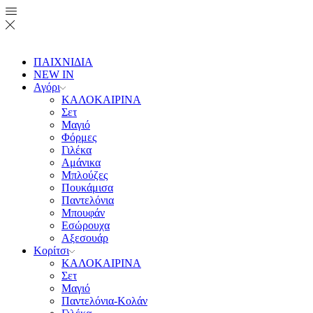
ΠΑΙΧΝΙΔΙΑ
NEW IN
Αγόρι
ΚΑΛΟΚΑΙΡΙΝΑ
Σετ
Μαγιό
Φόρμες
Γιλέκα
Αμάνικα
Μπλούζες
Πουκάμισα
Παντελόνια
Μπουφάν
Εσώρουχα
Αξεσουάρ
Κορίτσι
ΚΑΛΟΚΑΙΡΙΝΑ
Σετ
Μαγιό
Παντελόνια-Κολάν