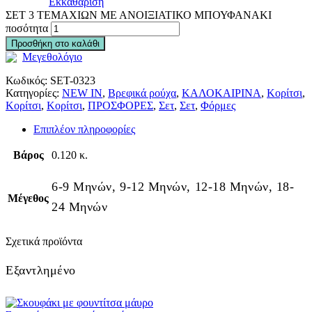
Εκκαθάριση
ΣΕΤ 3 ΤΕΜΑΧΙΩΝ ΜΕ ΑΝΟΙΞΙΑΤΙΚΟ ΜΠΟΥΦΑΝΑΚΙ
ποσότητα
Προσθήκη στο καλάθι
Μεγεθολόγιο
Κωδικός:
SET-0323
Κατηγορίες:
NEW IN
,
Βρεφικά ρούχα
,
ΚΑΛΟΚΑΙΡΙΝΑ
,
Κορίτσι
,
Κορίτσι
,
Κορίτσι
,
ΠΡΟΣΦΟΡΕΣ
,
Σετ
,
Σετ
,
Φόρμες
Επιπλέον πληροφορίες
Βάρος
0.120 κ.
6-9 Μηνών, 9-12 Μηνών, 12-18 Μηνών, 18-
Μέγεθος
24 Μηνών
Σχετικά προϊόντα
Εξαντλημένο