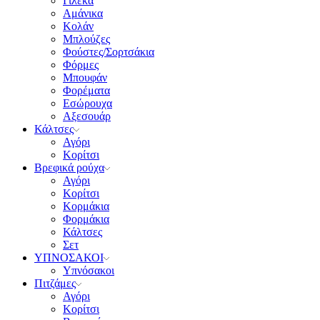
Γιλέκα
Αμάνικα
Κολάν
Μπλούζες
Φούστες/Σορτσάκια
Φόρμες
Μπουφάν
Φορέματα
Εσώρουχα
Αξεσουάρ
Κάλτσες
Αγόρι
Κορίτσι
Βρεφικά ρούχα
Αγόρι
Κορίτσι
Κορμάκια
Φορμάκια
Κάλτσες
Σετ
ΥΠΝΟΣΑΚΟΙ
Υπνόσακοι
Πιτζάμες
Αγόρι
Κορίτσι