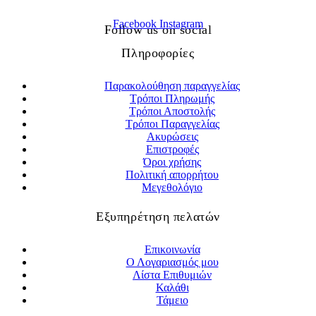
Facebook
Instagram
Follow us on social
Πληροφορίες
Παρακολούθηση παραγγελίας
Τρόποι Πληρωμής
Τρόποι Αποστολής
Τρόποι Παραγγελίας
Ακυρώσεις
Επιστροφές
Όροι χρήσης
Πολιτική απορρήτου
Μεγεθολόγιο
Εξυπηρέτηση πελατών
Επικοινωνία
Ο Λογαριασμός μου
Λίστα Επιθυμιών
Καλάθι
Τάμειο