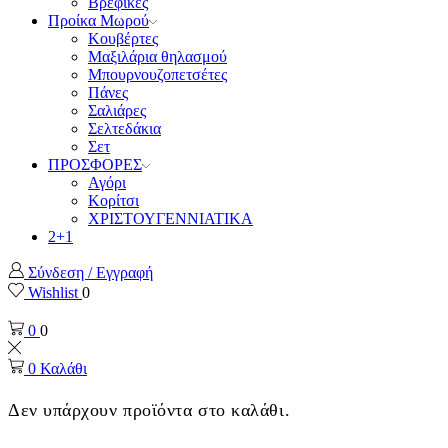
Βρεφικές
Προίκα Μωρού
Κουβέρτες
Μαξιλάρια θηλασμού
Μπουρνουζοπετσέτες
Πάνες
Σαλιάρες
Σελτεδάκια
Σετ
ΠΡΟΣΦΟΡΕΣ
Αγόρι
Κορίτσι
ΧΡΙΣΤΟΥΓΕΝΝΙΑΤΙΚΑ
2+1
Σύνδεση / Εγγραφή
Wishlist
0
0
0
0
Καλάθι
Δεν υπάρχουν προϊόντα στο καλάθι.