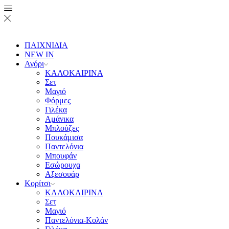
ΠΑΙΧΝΙΔΙΑ
NEW IN
Αγόρι
ΚΑΛΟΚΑΙΡΙΝΑ
Σετ
Μαγιό
Φόρμες
Γιλέκα
Αμάνικα
Μπλούζες
Πουκάμισα
Παντελόνια
Μπουφάν
Εσώρουχα
Αξεσουάρ
Κορίτσι
ΚΑΛΟΚΑΙΡΙΝΑ
Σετ
Μαγιό
Παντελόνια-Κολάν