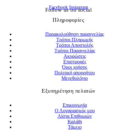
Facebook
Instagram
Follow us on social
Πληροφορίες
Παρακολούθηση παραγγελίας
Τρόποι Πληρωμής
Τρόποι Αποστολής
Τρόποι Παραγγελίας
Ακυρώσεις
Επιστροφές
Όροι χρήσης
Πολιτική απορρήτου
Μεγεθολόγιο
Εξυπηρέτηση πελατών
Επικοινωνία
Ο Λογαριασμός μου
Λίστα Επιθυμιών
Καλάθι
Τάμειο