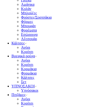
Γιλέκα
Αμάνικα
Κολάν
Μπλούζες
Φούστες/Σορτσάκια
Φόρμες
Μπουφάν
Φορέματα
Εσώρουχα
Αξεσουάρ
Κάλτσες
Αγόρι
Κορίτσι
Βρεφικά ρούχα
Αγόρι
Κορίτσι
Κορμάκια
Φορμάκια
Κάλτσες
Σετ
ΥΠΝΟΣΑΚΟΙ
Υπνόσακοι
Πιτζάμες
Αγόρι
Κορίτσι