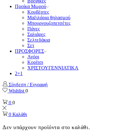
Βρεφικές
Προίκα Μωρού
Κουβέρτες
Μαξιλάρια θηλασμού
Μπουρνουζοπετσέτες
Πάνες
Σαλιάρες
Σελτεδάκια
Σετ
ΠΡΟΣΦΟΡΕΣ
Αγόρι
Κορίτσι
ΧΡΙΣΤΟΥΓΕΝΝΙΑΤΙΚΑ
2+1
Σύνδεση / Εγγραφή
Wishlist
0
0
0
0
Καλάθι
Δεν υπάρχουν προϊόντα στο καλάθι.