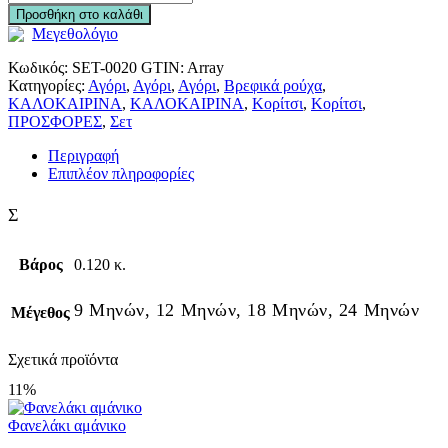
Προσθήκη στο καλάθι
Μεγεθολόγιο
Κωδικός:
SET-0020
GTIN:
Array
Κατηγορίες:
Αγόρι
,
Αγόρι
,
Αγόρι
,
Βρεφικά ρούχα
,
ΚΑΛΟΚΑΙΡΙΝΑ
,
ΚΑΛΟΚΑΙΡΙΝΑ
,
Κορίτσι
,
Κορίτσι
,
ΠΡΟΣΦΟΡΕΣ
,
Σετ
Περιγραφή
Επιπλέον πληροφορίες
Σ
Βάρος
0.120 κ.
9 Μηνών, 12 Μηνών, 18 Μηνών, 24 Μηνών
Μέγεθος
Σχετικά προϊόντα
11%
Φανελάκι αμάνικο