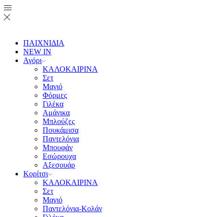
ΠΑΙΧΝΙΔΙΑ
NEW IN
Αγόρι
ΚΑΛΟΚΑΙΡΙΝΑ
Σετ
Μαγιό
Φόρμες
Γιλέκα
Αμάνικα
Μπλούζες
Πουκάμισα
Παντελόνια
Μπουφάν
Εσώρουχα
Αξεσουάρ
Κορίτσι
ΚΑΛΟΚΑΙΡΙΝΑ
Σετ
Μαγιό
Παντελόνια-Κολάν