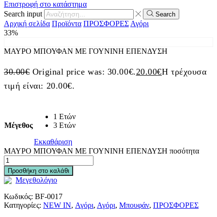
Επιστροφή στο κατάστημα
Search input
Search
Αρχική σελίδα
Προϊόντα
ΠΡΟΣΦΟΡΕΣ
Αγόρι
33%
ΜΑΥΡΟ ΜΠΟΥΦΑΝ ΜΕ ΓΟΥΝΙΝΗ ΕΠΕΝΔΥΣΗ
30.00
€
Original price was: 30.00€.
20.00
€
Η τρέχουσα
τιμή είναι: 20.00€.
1 Ετών
Μέγεθος
3 Ετών
Εκκαθάριση
ΜΑΥΡΟ ΜΠΟΥΦΑΝ ΜΕ ΓΟΥΝΙΝΗ ΕΠΕΝΔΥΣΗ ποσότητα
Προσθήκη στο καλάθι
Μεγεθολόγιο
Κωδικός:
BF-0017
Κατηγορίες:
NEW IN
,
Αγόρι
,
Αγόρι
,
Μπουφάν
,
ΠΡΟΣΦΟΡΕΣ