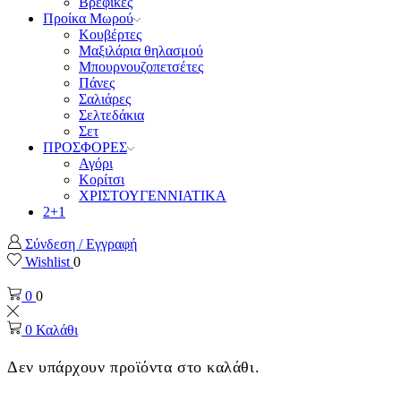
Βρεφικές
Προίκα Μωρού
Κουβέρτες
Μαξιλάρια θηλασμού
Μπουρνουζοπετσέτες
Πάνες
Σαλιάρες
Σελτεδάκια
Σετ
ΠΡΟΣΦΟΡΕΣ
Αγόρι
Κορίτσι
ΧΡΙΣΤΟΥΓΕΝΝΙΑΤΙΚΑ
2+1
Σύνδεση / Εγγραφή
Wishlist
0
0
0
0
Καλάθι
Δεν υπάρχουν προϊόντα στο καλάθι.