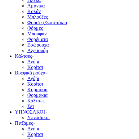
Γιλέκα
Αμάνικα
Κολάν
Μπλούζες
Φούστες/Σορτσάκια
Φόρμες
Μπουφάν
Φορέματα
Εσώρουχα
Αξεσουάρ
Κάλτσες
Αγόρι
Κορίτσι
Βρεφικά ρούχα
Αγόρι
Κορίτσι
Κορμάκια
Φορμάκια
Κάλτσες
Σετ
ΥΠΝΟΣΑΚΟΙ
Υπνόσακοι
Πιτζάμες
Αγόρι
Κορίτσι