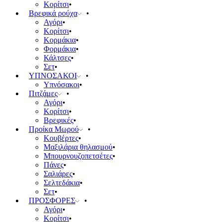
Κορίτσι
Βρεφικά ρούχα
Αγόρι
Κορίτσι
Κορμάκια
Φορμάκια
Κάλτσες
Σετ
ΥΠΝΟΣΑΚΟΙ
Υπνόσακοι
Πιτζάμες
Αγόρι
Κορίτσι
Βρεφικές
Προίκα Μωρού
Κουβέρτες
Μαξιλάρια θηλασμού
Μπουρνουζοπετσέτες
Πάνες
Σαλιάρες
Σελτεδάκια
Σετ
ΠΡΟΣΦΟΡΕΣ
Αγόρι
Κορίτσι