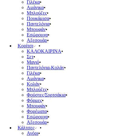
Γιλέκα
Αμάνικα
Μπλούζες
Πουκάμισα
Παντελόνια
Μπουφάν
Εσώρουχα
Αξεσουάρ
Κορίτσι
ΚΑΛΟΚΑΙΡΙΝΑ
Σετ
Μαγιό
Παντελόνια-Κολάν
Γιλέκα
Αμάνικα
Κολάν
Μπλούζες
Φούστες/Σορτσάκια
Φόρμες
Μπουφάν
Φορέματα
Εσώρουχα
Αξεσουάρ
Κάλτσες
Αγόρι