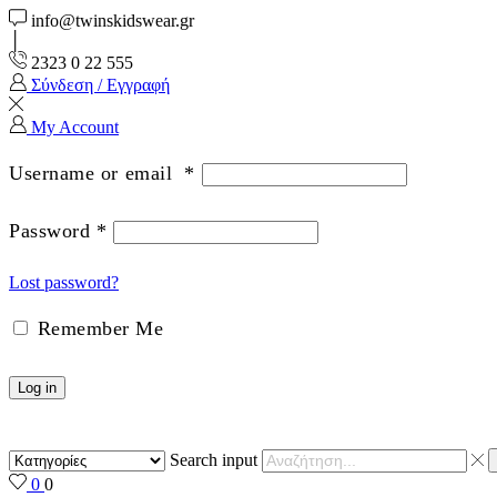
info@twinskidswear.gr
2323 0 22 555
Σύνδεση / Εγγραφή
My Account
Username or email
*
Password
*
Lost password?
Remember Me
Log in
Search input
0
0