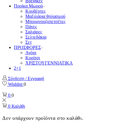
Βρεφικές
Προίκα Μωρού
Κουβέρτες
Μαξιλάρια θηλασμού
Μπουρνουζοπετσέτες
Πάνες
Σαλιάρες
Σελτεδάκια
Σετ
ΠΡΟΣΦΟΡΕΣ
Αγόρι
Κορίτσι
ΧΡΙΣΤΟΥΓΕΝΝΙΑΤΙΚΑ
2+1
Σύνδεση / Εγγραφή
Wishlist
0
0
0
0
Καλάθι
Δεν υπάρχουν προϊόντα στο καλάθι.