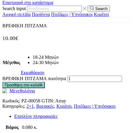
Επιστροφή στο κατάστημα
Search input
Search
Αρχική σελίδα
Προϊόντα
Πιτζάμες | Υπνόσακοι
Κορίτσι
ΒΡΕΦΙΚΗ ΠΙΤΖΑΜΑ
10.00
€
18-24 Μηνών
Μέγεθος
24-30 Μηνών
Εκκαθάριση
ΒΡΕΦΙΚΗ ΠΙΤΖΑΜΑ ποσότητα
Προσθήκη στο καλάθι
Μεγεθολόγιο
Κωδικός:
PZ-00058
GTIN:
Array
Κατηγορίες:
2+1
,
Βρεφικές
,
Κορίτσι
,
Πιτζάμες | Υπνόσακοι
Επιπλέον πληροφορίες
Βάρος
0.080 κ.