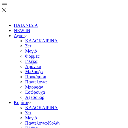
ΠΑΙΧΝΙΔΙΑ
NEW IN
Αγόρι
ΚΑΛΟΚΑΙΡΙΝΑ
Σετ
Μαγιό
Φόρμες
Γιλέκα
Αμάνικα
Μπλούζες
Πουκάμισα
Παντελόνια
Μπουφάν
Εσώρουχα
Αξεσουάρ
Κορίτσι
ΚΑΛΟΚΑΙΡΙΝΑ
Σετ
Μαγιό
Παντελόνια-Κολάν