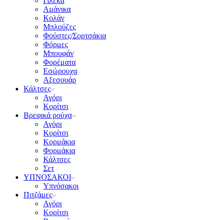
Γιλέκα
Αμάνικα
Κολάν
Μπλούζες
Φούστες/Σορτσάκια
Φόρμες
Μπουφάν
Φορέματα
Εσώρουχα
Αξεσουάρ
Κάλτσες
Αγόρι
Κορίτσι
Βρεφικά ρούχα
Αγόρι
Κορίτσι
Κορμάκια
Φορμάκια
Κάλτσες
Σετ
ΥΠΝΟΣΑΚΟΙ
Υπνόσακοι
Πιτζάμες
Αγόρι
Κορίτσι