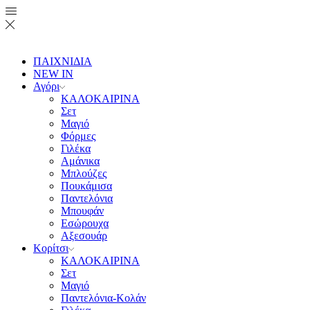
ΠΑΙΧΝΙΔΙΑ
NEW IN
Αγόρι
ΚΑΛΟΚΑΙΡΙΝΑ
Σετ
Μαγιό
Φόρμες
Γιλέκα
Αμάνικα
Μπλούζες
Πουκάμισα
Παντελόνια
Μπουφάν
Εσώρουχα
Αξεσουάρ
Κορίτσι
ΚΑΛΟΚΑΙΡΙΝΑ
Σετ
Μαγιό
Παντελόνια-Κολάν