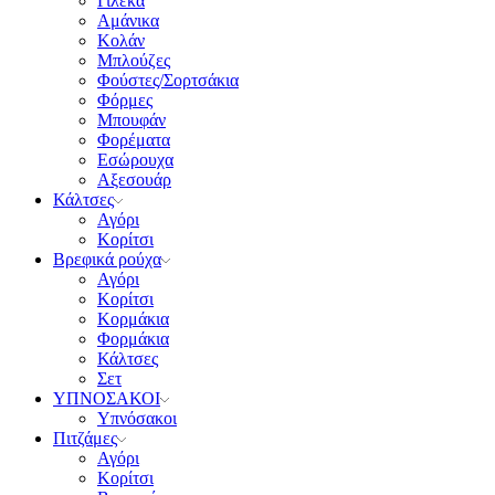
Γιλέκα
Αμάνικα
Κολάν
Μπλούζες
Φούστες/Σορτσάκια
Φόρμες
Μπουφάν
Φορέματα
Εσώρουχα
Αξεσουάρ
Κάλτσες
Αγόρι
Κορίτσι
Βρεφικά ρούχα
Αγόρι
Κορίτσι
Κορμάκια
Φορμάκια
Κάλτσες
Σετ
ΥΠΝΟΣΑΚΟΙ
Υπνόσακοι
Πιτζάμες
Αγόρι
Κορίτσι