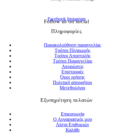
Facebook
Instagram
Follow us on social
Πληροφορίες
Παρακολούθηση παραγγελίας
Τρόποι Πληρωμής
Τρόποι Αποστολής
Τρόποι Παραγγελίας
Ακυρώσεις
Επιστροφές
Όροι χρήσης
Πολιτική απορρήτου
Μεγεθολόγιο
Εξυπηρέτηση πελατών
Επικοινωνία
Ο Λογαριασμός μου
Λίστα Επιθυμιών
Καλάθι