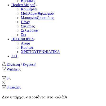
Βρεφικές
Προίκα Μωρού
Κουβέρτες
Μαξιλάρια θηλασμού
Μπουρνουζοπετσέτες
Πάνες
Σαλιάρες
Σελτεδάκια
Σετ
ΠΡΟΣΦΟΡΕΣ
Αγόρι
Κορίτσι
ΧΡΙΣΤΟΥΓΕΝΝΙΑΤΙΚΑ
2+1
Σύνδεση / Εγγραφή
Wishlist
0
0
0
0
Καλάθι
Δεν υπάρχουν προϊόντα στο καλάθι.