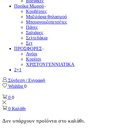
Βρεφικές
Προίκα Μωρού
Κουβέρτες
Μαξιλάρια θηλασμού
Μπουρνουζοπετσέτες
Πάνες
Σαλιάρες
Σελτεδάκια
Σετ
ΠΡΟΣΦΟΡΕΣ
Αγόρι
Κορίτσι
ΧΡΙΣΤΟΥΓΕΝΝΙΑΤΙΚΑ
2+1
Σύνδεση / Εγγραφή
Wishlist
0
0
0
0
Καλάθι
Δεν υπάρχουν προϊόντα στο καλάθι.