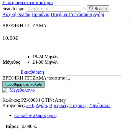
Επιστροφή στο κατάστημα
Search input
Search
Αρχική σελίδα
Προϊόντα
Πιτζάμες | Υπνόσακοι
Αγόρι
ΒΡΕΦΙΚΗ ΠΙΤΖΑΜΑ
10.00
€
18-24 Μηνών
Μέγεθος
24-30 Μηνών
Εκκαθάριση
ΒΡΕΦΙΚΗ ΠΙΤΖΑΜΑ ποσότητα
Προσθήκη στο καλάθι
Μεγεθολόγιο
Κωδικός:
PZ-00064
GTIN:
Array
Κατηγορίες:
2+1
,
Αγόρι
,
Βρεφικές
,
Πιτζάμες | Υπνόσακοι
Επιπλέον πληροφορίες
Βάρος
0.080 κ.