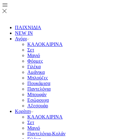
ΠΑΙΧΝΙΔΙΑ
NEW IN
Αγόρι
ΚΑΛΟΚΑΙΡΙΝΑ
Σετ
Μαγιό
Φόρμες
Γιλέκα
Αμάνικα
Μπλούζες
Πουκάμισα
Παντελόνια
Μπουφάν
Εσώρουχα
Αξεσουάρ
Κορίτσι
ΚΑΛΟΚΑΙΡΙΝΑ
Σετ
Μαγιό
Παντελόνια-Κολάν