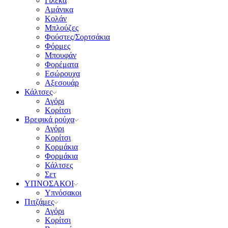
Γιλέκα
Αμάνικα
Κολάν
Μπλούζες
Φούστες/Σορτσάκια
Φόρμες
Μπουφάν
Φορέματα
Εσώρουχα
Αξεσουάρ
Κάλτσες
Αγόρι
Κορίτσι
Βρεφικά ρούχα
Αγόρι
Κορίτσι
Κορμάκια
Φορμάκια
Κάλτσες
Σετ
ΥΠΝΟΣΑΚΟΙ
Υπνόσακοι
Πιτζάμες
Αγόρι
Κορίτσι