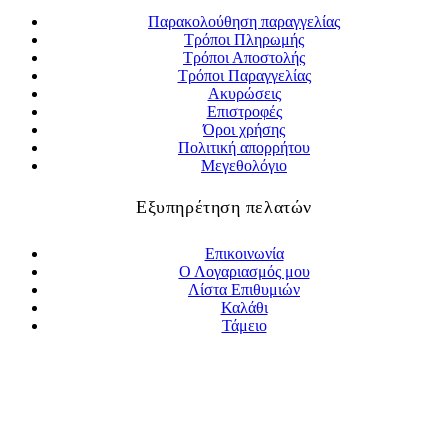
Παρακολούθηση παραγγελίας
Τρόποι Πληρωμής
Τρόποι Αποστολής
Τρόποι Παραγγελίας
Ακυρώσεις
Επιστροφές
Όροι χρήσης
Πολιτική απορρήτου
Μεγεθολόγιο
Εξυπηρέτηση πελατών
Επικοινωνία
Ο Λογαριασμός μου
Λίστα Επιθυμιών
Καλάθι
Τάμειο