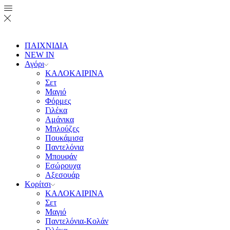
ΠΑΙΧΝΙΔΙΑ
NEW IN
Αγόρι
ΚΑΛΟΚΑΙΡΙΝΑ
Σετ
Μαγιό
Φόρμες
Γιλέκα
Αμάνικα
Μπλούζες
Πουκάμισα
Παντελόνια
Μπουφάν
Εσώρουχα
Αξεσουάρ
Κορίτσι
ΚΑΛΟΚΑΙΡΙΝΑ
Σετ
Μαγιό
Παντελόνια-Κολάν