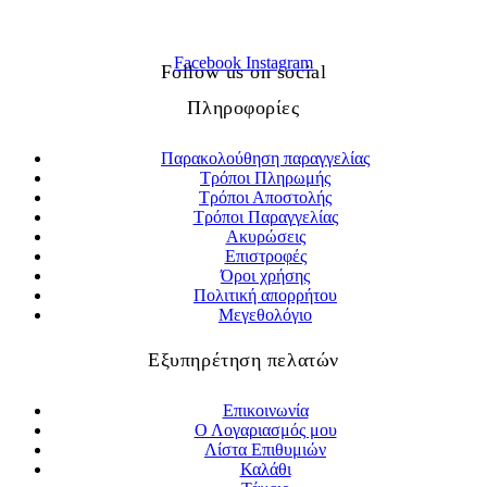
Facebook
Instagram
Follow us on social
Πληροφορίες
Παρακολούθηση παραγγελίας
Τρόποι Πληρωμής
Τρόποι Αποστολής
Τρόποι Παραγγελίας
Ακυρώσεις
Επιστροφές
Όροι χρήσης
Πολιτική απορρήτου
Μεγεθολόγιο
Εξυπηρέτηση πελατών
Επικοινωνία
Ο Λογαριασμός μου
Λίστα Επιθυμιών
Καλάθι