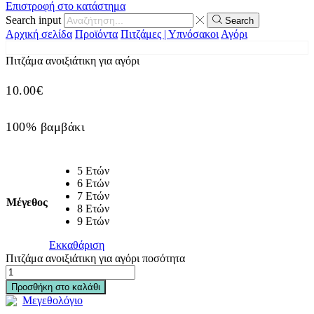
Επιστροφή στο κατάστημα
Search input
Search
Αρχική σελίδα
Προϊόντα
Πιτζάμες | Υπνόσακοι
Αγόρι
Πιτζάμα ανοιξιάτικη για αγόρι
10.00
€
100% βαμβάκι
5 Ετών
6 Ετών
7 Ετών
Μέγεθος
8 Ετών
9 Ετών
Εκκαθάριση
Πιτζάμα ανοιξιάτικη για αγόρι ποσότητα
Προσθήκη στο καλάθι
Μεγεθολόγιο