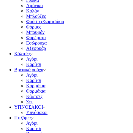
Γιλέκα
Αμάνικα
Κολάν
Μπλούζες
Φούστες/Σορτσάκια
Φόρμες
Μπουφάν
Φορέματα
Εσώρουχα
Αξεσουάρ
Κάλτσες
Αγόρι
Κορίτσι
Βρεφικά ρούχα
Αγόρι
Κορίτσι
Κορμάκια
Φορμάκια
Κάλτσες
Σετ
ΥΠΝΟΣΑΚΟΙ
Υπνόσακοι
Πιτζάμες
Αγόρι
Κορίτσι