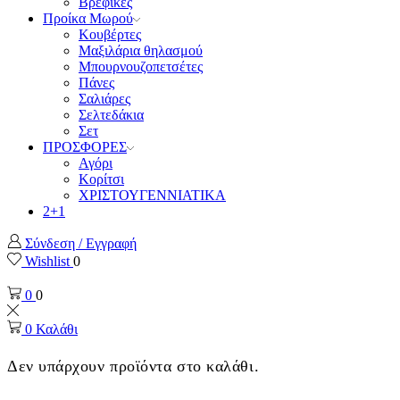
Βρεφικές
Προίκα Μωρού
Κουβέρτες
Μαξιλάρια θηλασμού
Μπουρνουζοπετσέτες
Πάνες
Σαλιάρες
Σελτεδάκια
Σετ
ΠΡΟΣΦΟΡΕΣ
Αγόρι
Κορίτσι
ΧΡΙΣΤΟΥΓΕΝΝΙΑΤΙΚΑ
2+1
Σύνδεση / Εγγραφή
Wishlist
0
0
0
0
Καλάθι
Δεν υπάρχουν προϊόντα στο καλάθι.