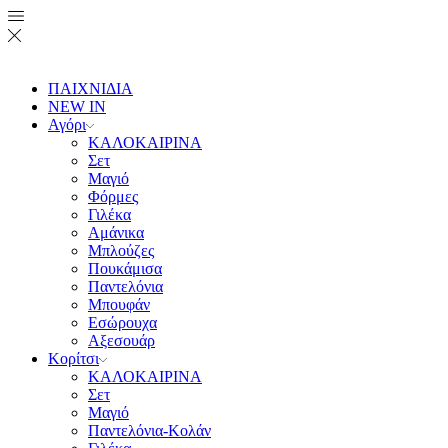
ΠΑΙΧΝΙΔΙΑ
NEW IN
Αγόρι
ΚΑΛΟΚΑΙΡΙΝΑ
Σετ
Μαγιό
Φόρμες
Γιλέκα
Αμάνικα
Μπλούζες
Πουκάμισα
Παντελόνια
Μπουφάν
Εσώρουχα
Αξεσουάρ
Κορίτσι
ΚΑΛΟΚΑΙΡΙΝΑ
Σετ
Μαγιό
Παντελόνια-Κολάν