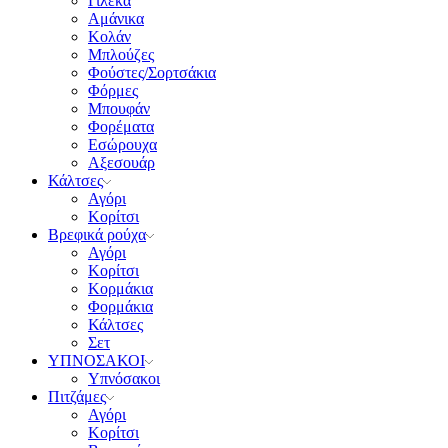
Γιλέκα
Αμάνικα
Κολάν
Μπλούζες
Φούστες/Σορτσάκια
Φόρμες
Μπουφάν
Φορέματα
Εσώρουχα
Αξεσουάρ
Κάλτσες
Αγόρι
Κορίτσι
Βρεφικά ρούχα
Αγόρι
Κορίτσι
Κορμάκια
Φορμάκια
Κάλτσες
Σετ
ΥΠΝΟΣΑΚΟΙ
Υπνόσακοι
Πιτζάμες
Αγόρι
Κορίτσι