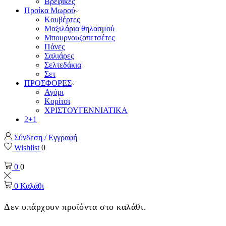
Βρεφικές
Προίκα Μωρού
Κουβέρτες
Μαξιλάρια θηλασμού
Μπουρνουζοπετσέτες
Πάνες
Σαλιάρες
Σελτεδάκια
Σετ
ΠΡΟΣΦΟΡΕΣ
Αγόρι
Κορίτσι
ΧΡΙΣΤΟΥΓΕΝΝΙΑΤΙΚΑ
2+1
Σύνδεση / Εγγραφή
Wishlist
0
0
0
0
Καλάθι
Δεν υπάρχουν προϊόντα στο καλάθι.