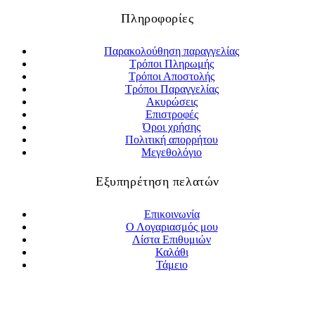
Πληροφορίες
Παρακολούθηση παραγγελίας
Τρόποι Πληρωμής
Τρόποι Αποστολής
Τρόποι Παραγγελίας
Ακυρώσεις
Επιστροφές
Όροι χρήσης
Πολιτική απορρήτου
Μεγεθολόγιο
Εξυπηρέτηση πελατών
Επικοινωνία
Ο Λογαριασμός μου
Λίστα Επιθυμιών
Καλάθι
Τάμειο