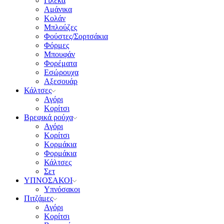
Γιλέκα
Αμάνικα
Κολάν
Μπλούζες
Φούστες/Σορτσάκια
Φόρμες
Μπουφάν
Φορέματα
Εσώρουχα
Αξεσουάρ
Κάλτσες
Αγόρι
Κορίτσι
Βρεφικά ρούχα
Αγόρι
Κορίτσι
Κορμάκια
Φορμάκια
Κάλτσες
Σετ
ΥΠΝΟΣΑΚΟΙ
Υπνόσακοι
Πιτζάμες
Αγόρι
Κορίτσι