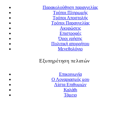
Παρακολούθηση παραγγελίας
Τρόποι Πληρωμής
Τρόποι Αποστολής
Τρόποι Παραγγελίας
Ακυρώσεις
Επιστροφές
Όροι χρήσης
Πολιτική απορρήτου
Μεγεθολόγιο
Εξυπηρέτηση πελατών
Επικοινωνία
Ο Λογαριασμός μου
Λίστα Επιθυμιών
Καλάθι
Τάμειο