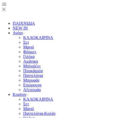
ΠΑΙΧΝΙΔΙΑ
NEW IN
Αγόρι
ΚΑΛΟΚΑΙΡΙΝΑ
Σετ
Μαγιό
Φόρμες
Γιλέκα
Αμάνικα
Μπλούζες
Πουκάμισα
Παντελόνια
Μπουφάν
Εσώρουχα
Αξεσουάρ
Κορίτσι
ΚΑΛΟΚΑΙΡΙΝΑ
Σετ
Μαγιό
Παντελόνια-Κολάν