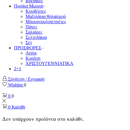
Βρεφικές
Προίκα Μωρού
Κουβέρτες
Μαξιλάρια θηλασμού
Μπουρνουζοπετσέτες
Πάνες
Σαλιάρες
Σελτεδάκια
Σετ
ΠΡΟΣΦΟΡΕΣ
Αγόρι
Κορίτσι
ΧΡΙΣΤΟΥΓΕΝΝΙΑΤΙΚΑ
2+1
Σύνδεση / Εγγραφή
Wishlist
0
0
0
0
Καλάθι
Δεν υπάρχουν προϊόντα στο καλάθι.