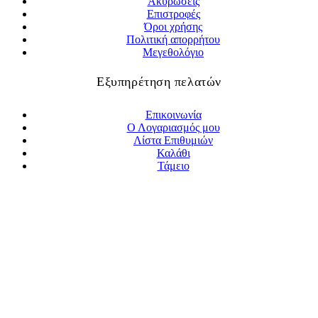
Ακυρώσεις
Επιστροφές
Όροι χρήσης
Πολιτική απορρήτου
Μεγεθολόγιο
Εξυπηρέτηση πελατών
Επικοινωνία
Ο Λογαριασμός μου
Λίστα Επιθυμιών
Καλάθι
Τάμειο