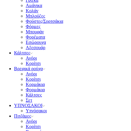
Γιλέκα
Αμάνικα
Κολάν
Μπλούζες
Φούστες/Σορτσάκια
Φόρμες
Μπουφάν
Φορέματα
Εσώρουχα
Αξεσουάρ
Κάλτσες
Αγόρι
Κορίτσι
Βρεφικά ρούχα
Αγόρι
Κορίτσι
Κορμάκια
Φορμάκια
Κάλτσες
Σετ
ΥΠΝΟΣΑΚΟΙ
Υπνόσακοι
Πιτζάμες
Αγόρι
Κορίτσι