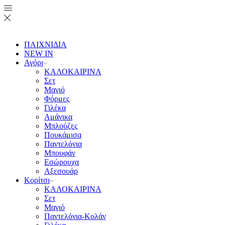
ΠΑΙΧΝΙΔΙΑ
NEW IN
Αγόρι
ΚΑΛΟΚΑΙΡΙΝΑ
Σετ
Μαγιό
Φόρμες
Γιλέκα
Αμάνικα
Μπλούζες
Πουκάμισα
Παντελόνια
Μπουφάν
Εσώρουχα
Αξεσουάρ
Κορίτσι
ΚΑΛΟΚΑΙΡΙΝΑ
Σετ
Μαγιό
Παντελόνια-Κολάν