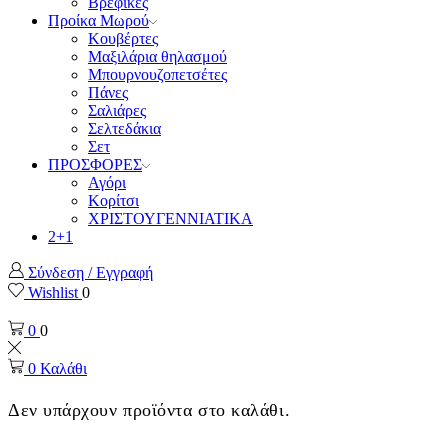
Βρεφικές
Προίκα Μωρού
Κουβέρτες
Μαξιλάρια θηλασμού
Μπουρνουζοπετσέτες
Πάνες
Σαλιάρες
Σελτεδάκια
Σετ
ΠΡΟΣΦΟΡΕΣ
Αγόρι
Κορίτσι
ΧΡΙΣΤΟΥΓΕΝΝΙΑΤΙΚΑ
2+1
Σύνδεση / Εγγραφή
Wishlist
0
0
0
0
Καλάθι
Δεν υπάρχουν προϊόντα στο καλάθι.