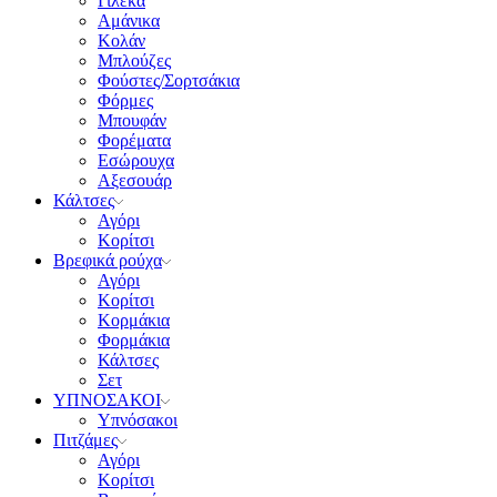
Γιλέκα
Αμάνικα
Κολάν
Μπλούζες
Φούστες/Σορτσάκια
Φόρμες
Μπουφάν
Φορέματα
Εσώρουχα
Αξεσουάρ
Κάλτσες
Αγόρι
Κορίτσι
Βρεφικά ρούχα
Αγόρι
Κορίτσι
Κορμάκια
Φορμάκια
Κάλτσες
Σετ
ΥΠΝΟΣΑΚΟΙ
Υπνόσακοι
Πιτζάμες
Αγόρι
Κορίτσι