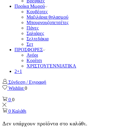
Βρεφικές
Προίκα Μωρού
Κουβέρτες
Μαξιλάρια θηλασμού
Μπουρνουζοπετσέτες
Πάνες
Σαλιάρες
Σελτεδάκια
Σετ
ΠΡΟΣΦΟΡΕΣ
Αγόρι
Κορίτσι
ΧΡΙΣΤΟΥΓΕΝΝΙΑΤΙΚΑ
2+1
Σύνδεση / Εγγραφή
Wishlist
0
0
0
0
Καλάθι
Δεν υπάρχουν προϊόντα στο καλάθι.