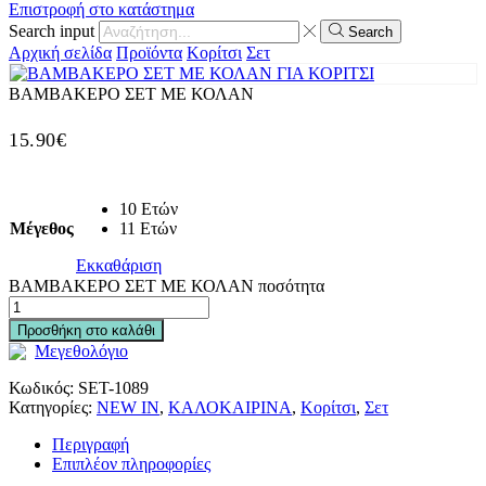
Επιστροφή στο κατάστημα
Search input
Search
Αρχική σελίδα
Προϊόντα
Κορίτσι
Σετ
ΒΑΜΒΑΚΕΡΟ ΣΕΤ ΜΕ ΚΟΛΑΝ
15.90
€
10 Ετών
Μέγεθος
11 Ετών
Εκκαθάριση
ΒΑΜΒΑΚΕΡΟ ΣΕΤ ΜΕ ΚΟΛΑΝ ποσότητα
Προσθήκη στο καλάθι
Μεγεθολόγιο
Κωδικός:
SET-1089
Κατηγορίες:
NEW IN
,
ΚΑΛΟΚΑΙΡΙΝΑ
,
Κορίτσι
,
Σετ
Περιγραφή
Επιπλέον πληροφορίες