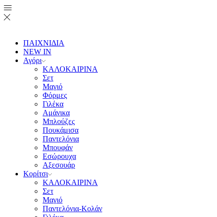
ΠΑΙΧΝΙΔΙΑ
NEW IN
Αγόρι
ΚΑΛΟΚΑΙΡΙΝΑ
Σετ
Μαγιό
Φόρμες
Γιλέκα
Αμάνικα
Μπλούζες
Πουκάμισα
Παντελόνια
Μπουφάν
Εσώρουχα
Αξεσουάρ
Κορίτσι
ΚΑΛΟΚΑΙΡΙΝΑ
Σετ
Μαγιό
Παντελόνια-Κολάν