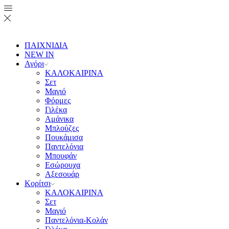
ΠΑΙΧΝΙΔΙΑ
NEW IN
Αγόρι
ΚΑΛΟΚΑΙΡΙΝΑ
Σετ
Μαγιό
Φόρμες
Γιλέκα
Αμάνικα
Μπλούζες
Πουκάμισα
Παντελόνια
Μπουφάν
Εσώρουχα
Αξεσουάρ
Κορίτσι
ΚΑΛΟΚΑΙΡΙΝΑ
Σετ
Μαγιό
Παντελόνια-Κολάν