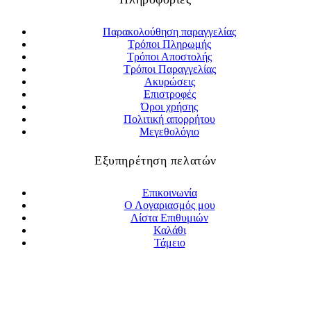
Παρακολούθηση παραγγελίας
Τρόποι Πληρωμής
Τρόποι Αποστολής
Τρόποι Παραγγελίας
Ακυρώσεις
Επιστροφές
Όροι χρήσης
Πολιτική απορρήτου
Μεγεθολόγιο
Εξυπηρέτηση πελατών
Επικοινωνία
Ο Λογαριασμός μου
Λίστα Επιθυμιών
Καλάθι
Τάμειο