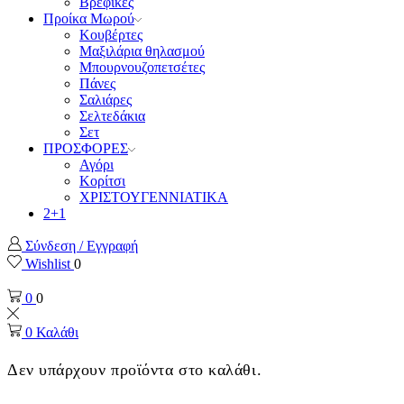
Βρεφικές
Προίκα Μωρού
Κουβέρτες
Μαξιλάρια θηλασμού
Μπουρνουζοπετσέτες
Πάνες
Σαλιάρες
Σελτεδάκια
Σετ
ΠΡΟΣΦΟΡΕΣ
Αγόρι
Κορίτσι
ΧΡΙΣΤΟΥΓΕΝΝΙΑΤΙΚΑ
2+1
Σύνδεση / Εγγραφή
Wishlist
0
0
0
0
Καλάθι
Δεν υπάρχουν προϊόντα στο καλάθι.