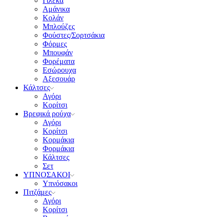
Γιλέκα
Αμάνικα
Κολάν
Μπλούζες
Φούστες/Σορτσάκια
Φόρμες
Μπουφάν
Φορέματα
Εσώρουχα
Αξεσουάρ
Κάλτσες
Αγόρι
Κορίτσι
Βρεφικά ρούχα
Αγόρι
Κορίτσι
Κορμάκια
Φορμάκια
Κάλτσες
Σετ
ΥΠΝΟΣΑΚΟΙ
Υπνόσακοι
Πιτζάμες
Αγόρι
Κορίτσι