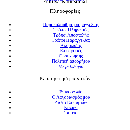
Follow us on social
Πληροφορίες
Παρακολούθηση παραγγελίας
Τρόποι Πληρωμής
Τρόποι Αποστολής
Τρόποι Παραγγελίας
Ακυρώσεις
Επιστροφές
Όροι χρήσης
Πολιτική απορρήτου
Μεγεθολόγιο
Εξυπηρέτηση πελατών
Επικοινωνία
Ο Λογαριασμός μου
Λίστα Επιθυμιών
Καλάθι
Τάμειο