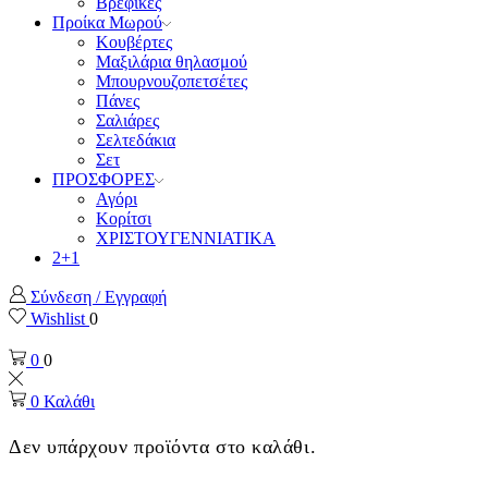
Βρεφικές
Προίκα Μωρού
Κουβέρτες
Μαξιλάρια θηλασμού
Μπουρνουζοπετσέτες
Πάνες
Σαλιάρες
Σελτεδάκια
Σετ
ΠΡΟΣΦΟΡΕΣ
Αγόρι
Κορίτσι
ΧΡΙΣΤΟΥΓΕΝΝΙΑΤΙΚΑ
2+1
Σύνδεση / Εγγραφή
Wishlist
0
0
0
0
Καλάθι
Δεν υπάρχουν προϊόντα στο καλάθι.