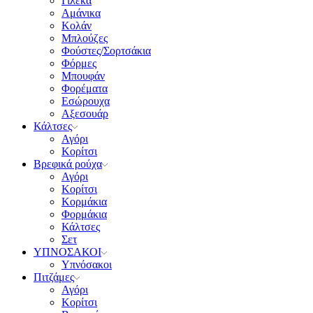
Γιλέκα
Αμάνικα
Κολάν
Μπλούζες
Φούστες/Σορτσάκια
Φόρμες
Μπουφάν
Φορέματα
Εσώρουχα
Αξεσουάρ
Κάλτσες
Αγόρι
Κορίτσι
Βρεφικά ρούχα
Αγόρι
Κορίτσι
Κορμάκια
Φορμάκια
Κάλτσες
Σετ
ΥΠΝΟΣΑΚΟΙ
Υπνόσακοι
Πιτζάμες
Αγόρι
Κορίτσι