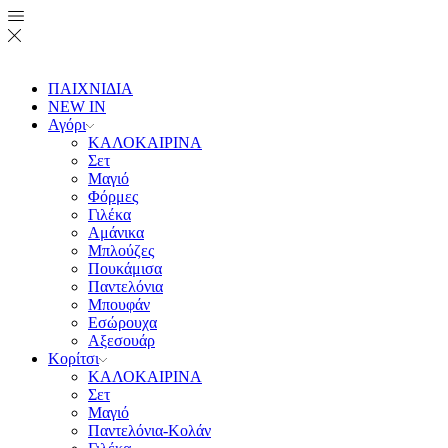
ΠΑΙΧΝΙΔΙΑ
NEW IN
Αγόρι
ΚΑΛΟΚΑΙΡΙΝΑ
Σετ
Μαγιό
Φόρμες
Γιλέκα
Αμάνικα
Μπλούζες
Πουκάμισα
Παντελόνια
Μπουφάν
Εσώρουχα
Αξεσουάρ
Κορίτσι
ΚΑΛΟΚΑΙΡΙΝΑ
Σετ
Μαγιό
Παντελόνια-Κολάν