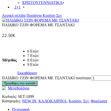
ΧΡΙΣΤΟΥΓΕΝΝΙΑΤΙΚΑ
2+1
Αρχική σελίδα
Προϊόντα
Κορίτσι
Σετ
ΠΑΙΔΙΚΟ ΤΖΙΝ ΦΟΡΕΜΑ ΜΕ ΤΣΑΝΤΑΚΙ
22.50
€
6 Ετών
7 Ετών
Μέγεθος
8 Ετών
9 Ετών
Εκκαθάριση
ΠΑΙΔΙΚΟ ΤΖΙΝ ΦΟΡΕΜΑ ΜΕ ΤΣΑΝΤΑΚΙ ποσότητα
Προσθήκη στο καλάθι
Μεγεθολόγιο
Κωδικός:
SET-1099
Κατηγορίες:
NEW IN
,
ΚΑΛΟΚΑΙΡΙΝΑ
,
Κορίτσι
,
Σετ
,
Φορέματα
Περιγραφή