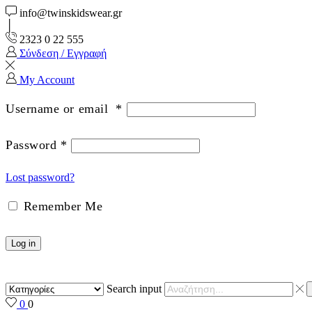
info@twinskidswear.gr
2323 0 22 555
Σύνδεση / Εγγραφή
My Account
Username or email
*
Password
*
Lost password?
Remember Me
Log in
Search input
0
0