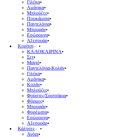
Γιλέκα
Αμάνικα
Μπλούζες
Πουκάμισα
Παντελόνια
Μπουφάν
Εσώρουχα
Αξεσουάρ
Κορίτσι
ΚΑΛΟΚΑΙΡΙΝΑ
Σετ
Μαγιό
Παντελόνια-Κολάν
Γιλέκα
Αμάνικα
Κολάν
Μπλούζες
Φούστες/Σορτσάκια
Φόρμες
Μπουφάν
Φορέματα
Εσώρουχα
Αξεσουάρ
Κάλτσες
Αγόρι