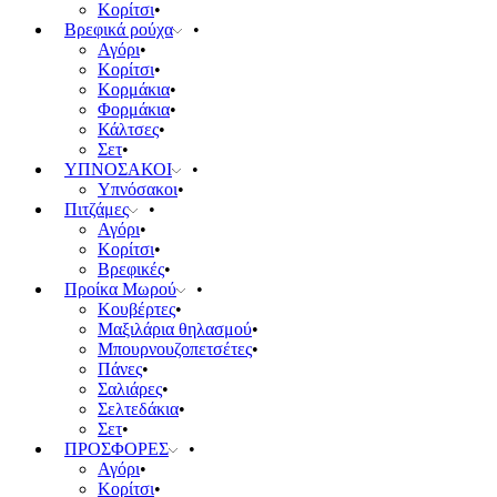
Κορίτσι
Βρεφικά ρούχα
Αγόρι
Κορίτσι
Κορμάκια
Φορμάκια
Κάλτσες
Σετ
ΥΠΝΟΣΑΚΟΙ
Υπνόσακοι
Πιτζάμες
Αγόρι
Κορίτσι
Βρεφικές
Προίκα Μωρού
Κουβέρτες
Μαξιλάρια θηλασμού
Μπουρνουζοπετσέτες
Πάνες
Σαλιάρες
Σελτεδάκια
Σετ
ΠΡΟΣΦΟΡΕΣ
Αγόρι
Κορίτσι