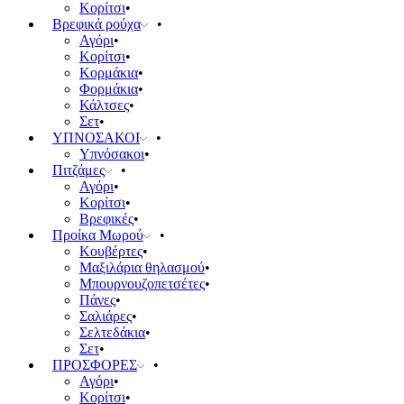
Κορίτσι
Βρεφικά ρούχα
Αγόρι
Κορίτσι
Κορμάκια
Φορμάκια
Κάλτσες
Σετ
ΥΠΝΟΣΑΚΟΙ
Υπνόσακοι
Πιτζάμες
Αγόρι
Κορίτσι
Βρεφικές
Προίκα Μωρού
Κουβέρτες
Μαξιλάρια θηλασμού
Μπουρνουζοπετσέτες
Πάνες
Σαλιάρες
Σελτεδάκια
Σετ
ΠΡΟΣΦΟΡΕΣ
Αγόρι
Κορίτσι