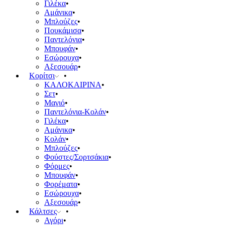
Γιλέκα
Αμάνικα
Μπλούζες
Πουκάμισα
Παντελόνια
Μπουφάν
Εσώρουχα
Αξεσουάρ
Κορίτσι
ΚΑΛΟΚΑΙΡΙΝΑ
Σετ
Μαγιό
Παντελόνια-Κολάν
Γιλέκα
Αμάνικα
Κολάν
Μπλούζες
Φούστες/Σορτσάκια
Φόρμες
Μπουφάν
Φορέματα
Εσώρουχα
Αξεσουάρ
Κάλτσες
Αγόρι