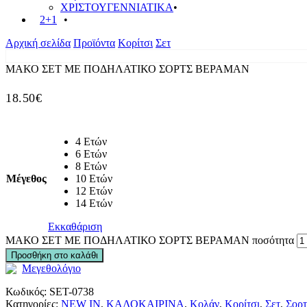
ΧΡΙΣΤΟΥΓΕΝΝΙΑΤΙΚΑ
2+1
Αρχική σελίδα
Προϊόντα
Κορίτσι
Σετ
ΜΑΚΟ ΣΕΤ ΜΕ ΠΟΔΗΛΑΤΙΚΟ ΣΟΡΤΣ ΒΕΡΑΜΑΝ
18.50
€
4 Ετών
6 Ετών
8 Ετών
Μέγεθος
10 Ετών
12 Ετών
14 Ετών
Εκκαθάριση
ΜΑΚΟ ΣΕΤ ΜΕ ΠΟΔΗΛΑΤΙΚΟ ΣΟΡΤΣ ΒΕΡΑΜΑΝ ποσότητα
Προσθήκη στο καλάθι
Μεγεθολόγιο
Κωδικός:
SET-0738
Κατηγορίες:
NEW IN
,
ΚΑΛΟΚΑΙΡΙΝΑ
,
Κολάν
,
Κορίτσι
,
Σετ
,
Σορτ