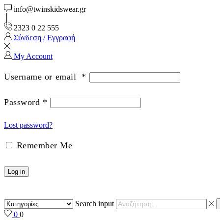
info@twinskidswear.gr
2323 0 22 555
Σύνδεση / Εγγραφή
My Account
Username or email
*
Password
*
Lost password?
Remember Me
Log in
Search input
0
0