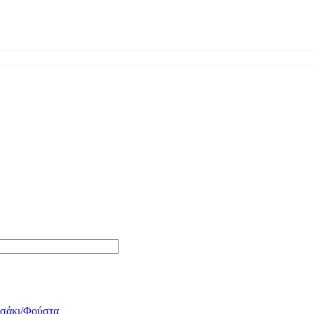
σάκι/Φούστα