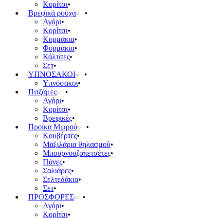
Κορίτσι
Βρεφικά ρούχα
Αγόρι
Κορίτσι
Κορμάκια
Φορμάκια
Κάλτσες
Σετ
ΥΠΝΟΣΑΚΟΙ
Υπνόσακοι
Πιτζάμες
Αγόρι
Κορίτσι
Βρεφικές
Προίκα Μωρού
Κουβέρτες
Μαξιλάρια θηλασμού
Μπουρνουζοπετσέτες
Πάνες
Σαλιάρες
Σελτεδάκια
Σετ
ΠΡΟΣΦΟΡΕΣ
Αγόρι
Κορίτσι