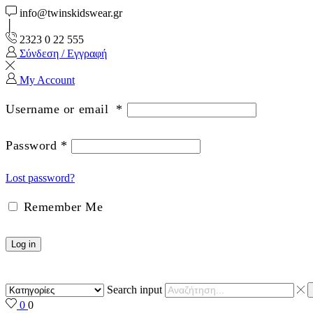
info@twinskidswear.gr
2323 0 22 555
Σύνδεση / Εγγραφή
My Account
Username or email
*
Password
*
Lost password?
Remember Me
Log in
Search input
0
0