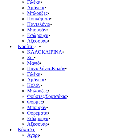
Γιλέκα
Αμάνικα
Μπλούζες
Πουκάμισα
Παντελόνια
Μπουφάν
Εσώρουχα
Αξεσουάρ
Κορίτσι
ΚΑΛΟΚΑΙΡΙΝΑ
Σετ
Μαγιό
Παντελόνια-Κολάν
Γιλέκα
Αμάνικα
Κολάν
Μπλούζες
Φούστες/Σορτσάκια
Φόρμες
Μπουφάν
Φορέματα
Εσώρουχα
Αξεσουάρ
Κάλτσες
Αγόρι