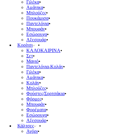
Γιλέκα
Αμάνικα
Μπλούζες
Πουκάμισα
Παντελόνια
Μπουφάν
Εσώρουχα
Αξεσουάρ
Κορίτσι
ΚΑΛΟΚΑΙΡΙΝΑ
Σετ
Μαγιό
Παντελόνια-Κολάν
Γιλέκα
Αμάνικα
Κολάν
Μπλούζες
Φούστες/Σορτσάκια
Φόρμες
Μπουφάν
Φορέματα
Εσώρουχα
Αξεσουάρ
Κάλτσες
Αγόρι