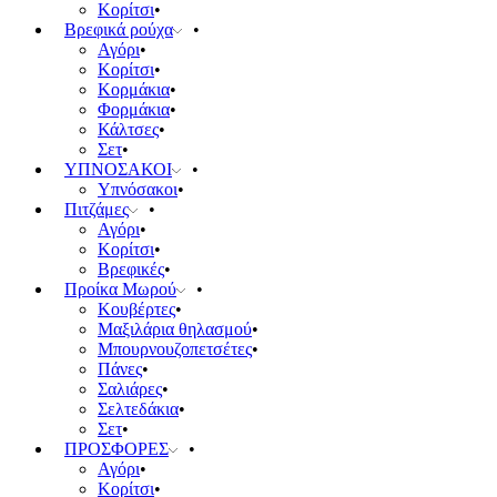
Κορίτσι
Βρεφικά ρούχα
Αγόρι
Κορίτσι
Κορμάκια
Φορμάκια
Κάλτσες
Σετ
ΥΠΝΟΣΑΚΟΙ
Υπνόσακοι
Πιτζάμες
Αγόρι
Κορίτσι
Βρεφικές
Προίκα Μωρού
Κουβέρτες
Μαξιλάρια θηλασμού
Μπουρνουζοπετσέτες
Πάνες
Σαλιάρες
Σελτεδάκια
Σετ
ΠΡΟΣΦΟΡΕΣ
Αγόρι
Κορίτσι