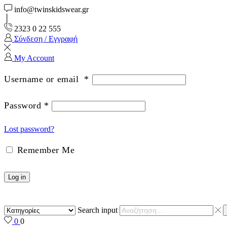
info@twinskidswear.gr
2323 0 22 555
Σύνδεση / Εγγραφή
My Account
Username or email
*
Password
*
Lost password?
Remember Me
Log in
Search input
0
0