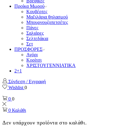
Βρεφικές
Προίκα Μωρού
Κουβέρτες
Μαξιλάρια θηλασμού
Μπουρνουζοπετσέτες
Πάνες
Σαλιάρες
Σελτεδάκια
Σετ
ΠΡΟΣΦΟΡΕΣ
Αγόρι
Κορίτσι
ΧΡΙΣΤΟΥΓΕΝΝΙΑΤΙΚΑ
2+1
Σύνδεση / Εγγραφή
Wishlist
0
0
0
0
Καλάθι
Δεν υπάρχουν προϊόντα στο καλάθι.