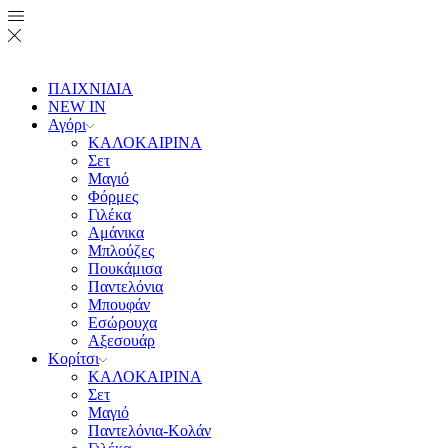
ΠΑΙΧΝΙΔΙΑ
NEW IN
Αγόρι
ΚΑΛΟΚΑΙΡΙΝΑ
Σετ
Μαγιό
Φόρμες
Γιλέκα
Αμάνικα
Μπλούζες
Πουκάμισα
Παντελόνια
Μπουφάν
Εσώρουχα
Αξεσουάρ
Κορίτσι
ΚΑΛΟΚΑΙΡΙΝΑ
Σετ
Μαγιό
Παντελόνια-Κολάν