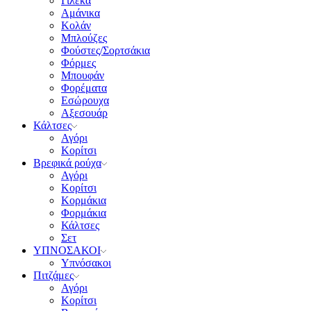
Γιλέκα
Αμάνικα
Κολάν
Μπλούζες
Φούστες/Σορτσάκια
Φόρμες
Μπουφάν
Φορέματα
Εσώρουχα
Αξεσουάρ
Κάλτσες
Αγόρι
Κορίτσι
Βρεφικά ρούχα
Αγόρι
Κορίτσι
Κορμάκια
Φορμάκια
Κάλτσες
Σετ
ΥΠΝΟΣΑΚΟΙ
Υπνόσακοι
Πιτζάμες
Αγόρι
Κορίτσι