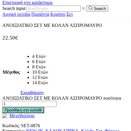
Επιστροφή στο κατάστημα
Search input
Search
Αρχική σελίδα
Προϊόντα
Κορίτσι
Σετ
ΑΝΟΙΞΙΑΤΙΚΟ ΣΕΤ ΜΕ ΚΟΛΑΝ ΑΣΠΡΟΜΑΥΡΟ
22.50
€
4 Ετών
6 Ετών
8 Ετών
Μέγεθος
10 Ετών
12 Ετών
14 Ετών
Εκκαθάριση
ΑΝΟΙΞΙΑΤΙΚΟ ΣΕΤ ΜΕ ΚΟΛΑΝ ΑΣΠΡΟΜΑΥΡΟ ποσότητα
Προσθήκη στο καλάθι
Μεγεθολόγιο
Κωδικός:
SET-0876
Κατηγορίες:
NEW IN
,
ΚΑΛΟΚΑΙΡΙΝΑ
,
Κολάν
,
Σετ
,
Φόρμες