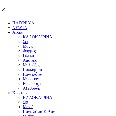
ΠΑΙΧΝΙΔΙΑ
NEW IN
Αγόρι
ΚΑΛΟΚΑΙΡΙΝΑ
Σετ
Μαγιό
Φόρμες
Γιλέκα
Αμάνικα
Μπλούζες
Πουκάμισα
Παντελόνια
Μπουφάν
Εσώρουχα
Αξεσουάρ
Κορίτσι
ΚΑΛΟΚΑΙΡΙΝΑ
Σετ
Μαγιό
Παντελόνια-Κολάν