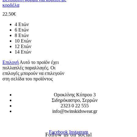
κορδέλα
22.50
€
4 Ετών
6 Ετών
8 Ετών
10 Ετών
12 Ετών
14 Ετών
Επιλογή
Αυτό το προϊόν έχει
πολλαπλές παραλλαγές. Οι
επιλογές μπορούν να επιλεγούν
στη σελίδα του προϊόντος
Οροκλίνης Κύπρου 3
Σιδηρόκαστρο, Σερρών
2323 0 22 555
info@twinskidswear.gr
Facebook
Instagram
Follow us on social