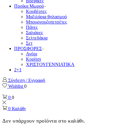
Βρεφικές
Προίκα Μωρού
Κουβέρτες
Μαξιλάρια θηλασμού
Μπουρνουζοπετσέτες
Πάνες
Σαλιάρες
Σελτεδάκια
Σετ
ΠΡΟΣΦΟΡΕΣ
Αγόρι
Κορίτσι
ΧΡΙΣΤΟΥΓΕΝΝΙΑΤΙΚΑ
2+1
Σύνδεση / Εγγραφή
Wishlist
0
0
0
0
Καλάθι
Δεν υπάρχουν προϊόντα στο καλάθι.