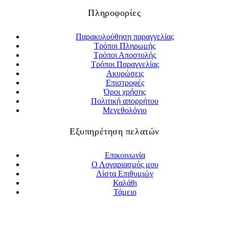
Πληροφορίες
Παρακολούθηση παραγγελίας
Τρόποι Πληρωμής
Τρόποι Αποστολής
Τρόποι Παραγγελίας
Ακυρώσεις
Επιστροφές
Όροι χρήσης
Πολιτική απορρήτου
Μεγεθολόγιο
Εξυπηρέτηση πελατών
Επικοινωνία
Ο Λογαριασμός μου
Λίστα Επιθυμιών
Καλάθι
Τάμειο