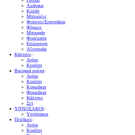
Γιλέκα
Αμάνικα
Κολάν
Μπλούζες
Φούστες/Σορτσάκια
Φόρμες
Μπουφάν
Φορέματα
Εσώρουχα
Αξεσουάρ
Κάλτσες
Αγόρι
Κορίτσι
Βρεφικά ρούχα
Αγόρι
Κορίτσι
Κορμάκια
Φορμάκια
Κάλτσες
Σετ
ΥΠΝΟΣΑΚΟΙ
Υπνόσακοι
Πιτζάμες
Αγόρι
Κορίτσι