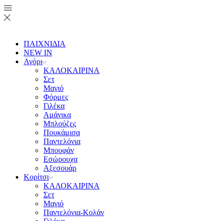
ΠΑΙΧΝΙΔΙΑ
NEW IN
Αγόρι
ΚΑΛΟΚΑΙΡΙΝΑ
Σετ
Μαγιό
Φόρμες
Γιλέκα
Αμάνικα
Μπλούζες
Πουκάμισα
Παντελόνια
Μπουφάν
Εσώρουχα
Αξεσουάρ
Κορίτσι
ΚΑΛΟΚΑΙΡΙΝΑ
Σετ
Μαγιό
Παντελόνια-Κολάν