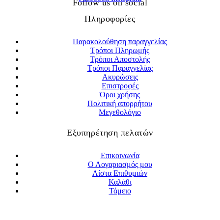
Follow us on social
Πληροφορίες
Παρακολούθηση παραγγελίας
Τρόποι Πληρωμής
Τρόποι Αποστολής
Τρόποι Παραγγελίας
Ακυρώσεις
Επιστροφές
Όροι χρήσης
Πολιτική απορρήτου
Μεγεθολόγιο
Εξυπηρέτηση πελατών
Επικοινωνία
Ο Λογαριασμός μου
Λίστα Επιθυμιών
Καλάθι
Τάμειο