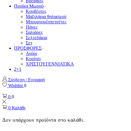
Βρεφικές
Προίκα Μωρού
Κουβέρτες
Μαξιλάρια θηλασμού
Μπουρνουζοπετσέτες
Πάνες
Σαλιάρες
Σελτεδάκια
Σετ
ΠΡΟΣΦΟΡΕΣ
Αγόρι
Κορίτσι
ΧΡΙΣΤΟΥΓΕΝΝΙΑΤΙΚΑ
2+1
Σύνδεση / Εγγραφή
Wishlist
0
0
0
0
Καλάθι
Δεν υπάρχουν προϊόντα στο καλάθι.