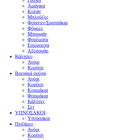
Γιλέκα
Αμάνικα
Κολάν
Μπλούζες
Φούστες/Σορτσάκια
Φόρμες
Μπουφάν
Φορέματα
Εσώρουχα
Αξεσουάρ
Κάλτσες
Αγόρι
Κορίτσι
Βρεφικά ρούχα
Αγόρι
Κορίτσι
Κορμάκια
Φορμάκια
Κάλτσες
Σετ
ΥΠΝΟΣΑΚΟΙ
Υπνόσακοι
Πιτζάμες
Αγόρι
Κορίτσι