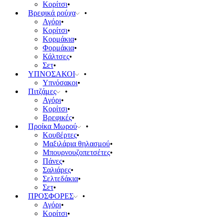
Κορίτσι
Βρεφικά ρούχα
Αγόρι
Κορίτσι
Κορμάκια
Φορμάκια
Κάλτσες
Σετ
ΥΠΝΟΣΑΚΟΙ
Υπνόσακοι
Πιτζάμες
Αγόρι
Κορίτσι
Βρεφικές
Προίκα Μωρού
Κουβέρτες
Μαξιλάρια θηλασμού
Μπουρνουζοπετσέτες
Πάνες
Σαλιάρες
Σελτεδάκια
Σετ
ΠΡΟΣΦΟΡΕΣ
Αγόρι
Κορίτσι