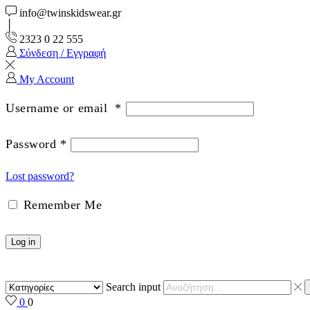
info@twinskidswear.gr
2323 0 22 555
Σύνδεση / Εγγραφή
My Account
Username or email
*
Password
*
Lost password?
Remember Me
Log in
Search input
0
0