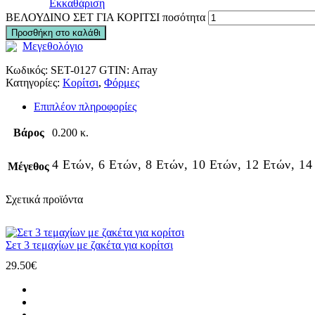
Εκκαθάριση
ΒΕΛΟΥΔΙΝΟ ΣΕΤ ΓΙΑ ΚΟΡΙΤΣΙ ποσότητα
Προσθήκη στο καλάθι
Μεγεθολόγιο
Κωδικός:
SET-0127
GTIN:
Array
Κατηγορίες:
Κορίτσι
,
Φόρμες
Επιπλέον πληροφορίες
Βάρος
0.200 κ.
4 Ετών, 6 Ετών, 8 Ετών, 10 Ετών, 12 Ετών, 14
Μέγεθος
Σχετικά προϊόντα
Σετ 3 τεμαχίων με ζακέτα για κορίτσι
29.50
€