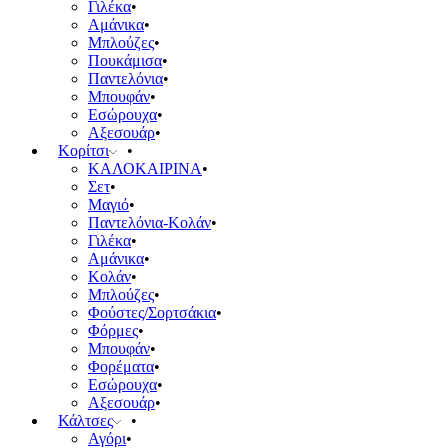
Γιλέκα
Αμάνικα
Μπλούζες
Πουκάμισα
Παντελόνια
Μπουφάν
Εσώρουχα
Αξεσουάρ
Κορίτσι
ΚΑΛΟΚΑΙΡΙΝΑ
Σετ
Μαγιό
Παντελόνια-Κολάν
Γιλέκα
Αμάνικα
Κολάν
Μπλούζες
Φούστες/Σορτσάκια
Φόρμες
Μπουφάν
Φορέματα
Εσώρουχα
Αξεσουάρ
Κάλτσες
Αγόρι