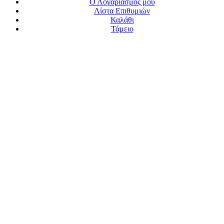
Ο Λογαριασμός μου
Λίστα Επιθυμιών
Καλάθι
Τάμειο