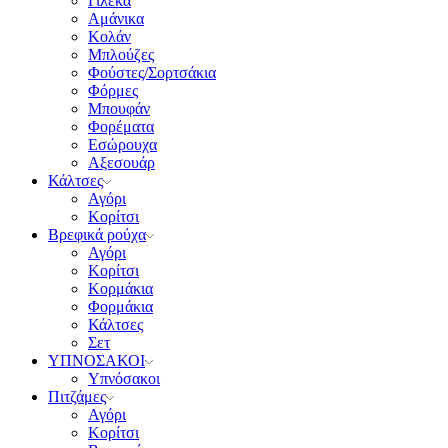
Γιλέκα
Αμάνικα
Κολάν
Μπλούζες
Φούστες/Σορτσάκια
Φόρμες
Μπουφάν
Φορέματα
Εσώρουχα
Αξεσουάρ
Κάλτσες
Αγόρι
Κορίτσι
Βρεφικά ρούχα
Αγόρι
Κορίτσι
Κορμάκια
Φορμάκια
Κάλτσες
Σετ
ΥΠΝΟΣΑΚΟΙ
Υπνόσακοι
Πιτζάμες
Αγόρι
Κορίτσι