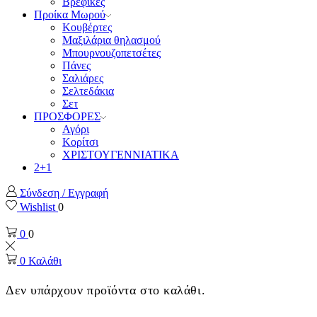
Βρεφικές
Προίκα Μωρού
Κουβέρτες
Μαξιλάρια θηλασμού
Μπουρνουζοπετσέτες
Πάνες
Σαλιάρες
Σελτεδάκια
Σετ
ΠΡΟΣΦΟΡΕΣ
Αγόρι
Κορίτσι
ΧΡΙΣΤΟΥΓΕΝΝΙΑΤΙΚΑ
2+1
Σύνδεση / Εγγραφή
Wishlist
0
0
0
0
Καλάθι
Δεν υπάρχουν προϊόντα στο καλάθι.