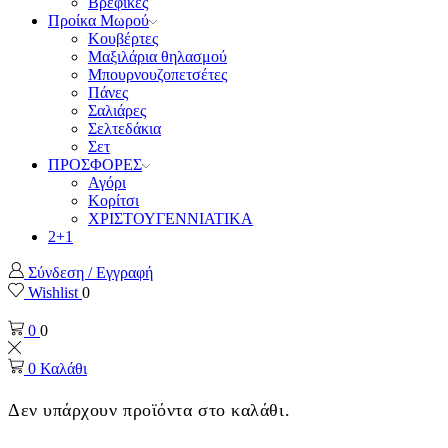
Βρεφικές
Προίκα Μωρού
Κουβέρτες
Μαξιλάρια θηλασμού
Μπουρνουζοπετσέτες
Πάνες
Σαλιάρες
Σελτεδάκια
Σετ
ΠΡΟΣΦΟΡΕΣ
Αγόρι
Κορίτσι
ΧΡΙΣΤΟΥΓΕΝΝΙΑΤΙΚΑ
2+1
Σύνδεση / Εγγραφή
Wishlist
0
0
0
0
Καλάθι
Δεν υπάρχουν προϊόντα στο καλάθι.