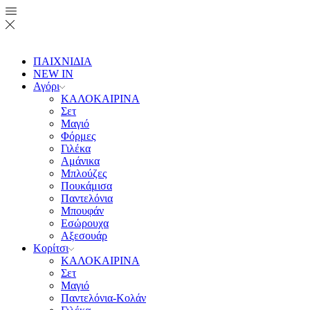
ΠΑΙΧΝΙΔΙΑ
NEW IN
Αγόρι
ΚΑΛΟΚΑΙΡΙΝΑ
Σετ
Μαγιό
Φόρμες
Γιλέκα
Αμάνικα
Μπλούζες
Πουκάμισα
Παντελόνια
Μπουφάν
Εσώρουχα
Αξεσουάρ
Κορίτσι
ΚΑΛΟΚΑΙΡΙΝΑ
Σετ
Μαγιό
Παντελόνια-Κολάν