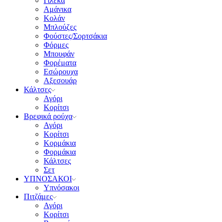
Γιλέκα
Αμάνικα
Κολάν
Μπλούζες
Φούστες/Σορτσάκια
Φόρμες
Μπουφάν
Φορέματα
Εσώρουχα
Αξεσουάρ
Κάλτσες
Αγόρι
Κορίτσι
Βρεφικά ρούχα
Αγόρι
Κορίτσι
Κορμάκια
Φορμάκια
Κάλτσες
Σετ
ΥΠΝΟΣΑΚΟΙ
Υπνόσακοι
Πιτζάμες
Αγόρι
Κορίτσι