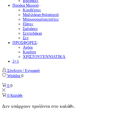
Βρεφικές
Προίκα Μωρού
Κουβέρτες
Μαξιλάρια θηλασμού
Μπουρνουζοπετσέτες
Πάνες
Σαλιάρες
Σελτεδάκια
Σετ
ΠΡΟΣΦΟΡΕΣ
Αγόρι
Κορίτσι
ΧΡΙΣΤΟΥΓΕΝΝΙΑΤΙΚΑ
2+1
Σύνδεση / Εγγραφή
Wishlist
0
0
0
0
Καλάθι
Δεν υπάρχουν προϊόντα στο καλάθι.