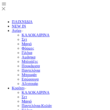
ΠΑΙΧΝΙΔΙΑ
NEW IN
Αγόρι
ΚΑΛΟΚΑΙΡΙΝΑ
Σετ
Μαγιό
Φόρμες
Γιλέκα
Αμάνικα
Μπλούζες
Πουκάμισα
Παντελόνια
Μπουφάν
Εσώρουχα
Αξεσουάρ
Κορίτσι
ΚΑΛΟΚΑΙΡΙΝΑ
Σετ
Μαγιό
Παντελόνια-Κολάν