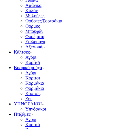
Γιλέκα
Αμάνικα
Κολάν
Μπλούζες
Φούστες/Σορτσάκια
Φόρμες
Μπουφάν
Φορέματα
Εσώρουχα
Αξεσουάρ
Κάλτσες
Αγόρι
Κορίτσι
Βρεφικά ρούχα
Αγόρι
Κορίτσι
Κορμάκια
Φορμάκια
Κάλτσες
Σετ
ΥΠΝΟΣΑΚΟΙ
Υπνόσακοι
Πιτζάμες
Αγόρι
Κορίτσι