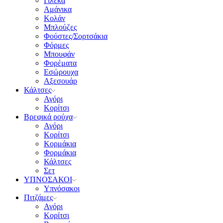
Γιλέκα
Αμάνικα
Κολάν
Μπλούζες
Φούστες/Σορτσάκια
Φόρμες
Μπουφάν
Φορέματα
Εσώρουχα
Αξεσουάρ
Κάλτσες
Αγόρι
Κορίτσι
Βρεφικά ρούχα
Αγόρι
Κορίτσι
Κορμάκια
Φορμάκια
Κάλτσες
Σετ
ΥΠΝΟΣΑΚΟΙ
Υπνόσακοι
Πιτζάμες
Αγόρι
Κορίτσι