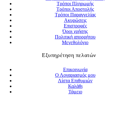
Τρόποι Πληρωμής
Τρόποι Αποστολής
Τρόποι Παραγγελίας
Ακυρώσεις
Επιστροφές
Όροι χρήσης
Πολιτική απορρήτου
Μεγεθολόγιο
Εξυπηρέτηση πελατών
Επικοινωνία
Ο Λογαριασμός μου
Λίστα Επιθυμιών
Καλάθι
Τάμειο