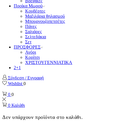
Βρεφικές
Προίκα Μωρού
Κουβέρτες
Μαξιλάρια θηλασμού
Μπουρνουζοπετσέτες
Πάνες
Σαλιάρες
Σελτεδάκια
Σετ
ΠΡΟΣΦΟΡΕΣ
Αγόρι
Κορίτσι
ΧΡΙΣΤΟΥΓΕΝΝΙΑΤΙΚΑ
2+1
Σύνδεση / Εγγραφή
Wishlist
0
0
0
0
Καλάθι
Δεν υπάρχουν προϊόντα στο καλάθι.