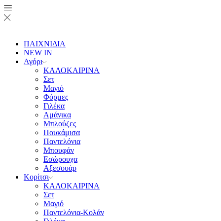
ΠΑΙΧΝΙΔΙΑ
NEW IN
Αγόρι
ΚΑΛΟΚΑΙΡΙΝΑ
Σετ
Μαγιό
Φόρμες
Γιλέκα
Αμάνικα
Μπλούζες
Πουκάμισα
Παντελόνια
Μπουφάν
Εσώρουχα
Αξεσουάρ
Κορίτσι
ΚΑΛΟΚΑΙΡΙΝΑ
Σετ
Μαγιό
Παντελόνια-Κολάν