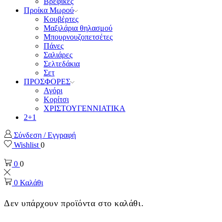
Βρεφικές
Προίκα Μωρού
Κουβέρτες
Μαξιλάρια θηλασμού
Μπουρνουζοπετσέτες
Πάνες
Σαλιάρες
Σελτεδάκια
Σετ
ΠΡΟΣΦΟΡΕΣ
Αγόρι
Κορίτσι
ΧΡΙΣΤΟΥΓΕΝΝΙΑΤΙΚΑ
2+1
Σύνδεση / Εγγραφή
Wishlist
0
0
0
0
Καλάθι
Δεν υπάρχουν προϊόντα στο καλάθι.