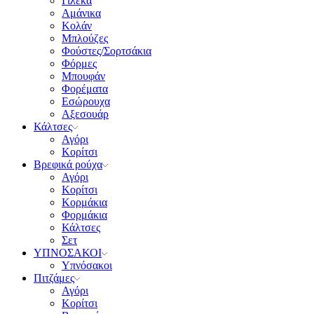
Γιλέκα
Αμάνικα
Κολάν
Μπλούζες
Φούστες/Σορτσάκια
Φόρμες
Μπουφάν
Φορέματα
Εσώρουχα
Αξεσουάρ
Κάλτσες
Αγόρι
Κορίτσι
Βρεφικά ρούχα
Αγόρι
Κορίτσι
Κορμάκια
Φορμάκια
Κάλτσες
Σετ
ΥΠΝΟΣΑΚΟΙ
Υπνόσακοι
Πιτζάμες
Αγόρι
Κορίτσι