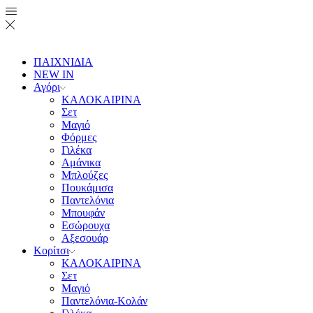
ΠΑΙΧΝΙΔΙΑ
NEW IN
Αγόρι
ΚΑΛΟΚΑΙΡΙΝΑ
Σετ
Μαγιό
Φόρμες
Γιλέκα
Αμάνικα
Μπλούζες
Πουκάμισα
Παντελόνια
Μπουφάν
Εσώρουχα
Αξεσουάρ
Κορίτσι
ΚΑΛΟΚΑΙΡΙΝΑ
Σετ
Μαγιό
Παντελόνια-Κολάν