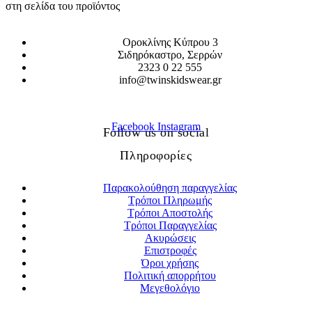
στη σελίδα του προϊόντος
Οροκλίνης Κύπρου 3
Σιδηρόκαστρο, Σερρών
2323 0 22 555
info@twinskidswear.gr
Facebook
Instagram
Follow us on social
Πληροφορίες
Παρακολούθηση παραγγελίας
Τρόποι Πληρωμής
Τρόποι Αποστολής
Τρόποι Παραγγελίας
Ακυρώσεις
Επιστροφές
Όροι χρήσης
Πολιτική απορρήτου
Μεγεθολόγιο