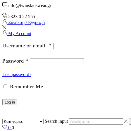
info@twinskidswear.gr
2323 0 22 555
Σύνδεση / Εγγραφή
My Account
Username or email
*
Password
*
Lost password?
Remember Me
Log in
Search input
0
0