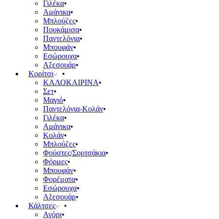
Γιλέκα
Αμάνικα
Μπλούζες
Πουκάμισα
Παντελόνια
Μπουφάν
Εσώρουχα
Αξεσουάρ
Κορίτσι
ΚΑΛΟΚΑΙΡΙΝΑ
Σετ
Μαγιό
Παντελόνια-Κολάν
Γιλέκα
Αμάνικα
Κολάν
Μπλούζες
Φούστες/Σορτσάκια
Φόρμες
Μπουφάν
Φορέματα
Εσώρουχα
Αξεσουάρ
Κάλτσες
Αγόρι