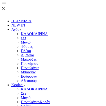
ΠΑΙΧΝΙΔΙΑ
NEW IN
Αγόρι
ΚΑΛΟΚΑΙΡΙΝΑ
Σετ
Μαγιό
Φόρμες
Γιλέκα
Αμάνικα
Μπλούζες
Πουκάμισα
Παντελόνια
Μπουφάν
Εσώρουχα
Αξεσουάρ
Κορίτσι
ΚΑΛΟΚΑΙΡΙΝΑ
Σετ
Μαγιό
Παντελόνια-Κολάν