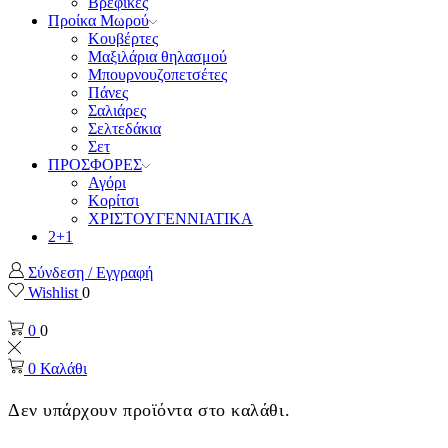
Βρεφικές
Προίκα Μωρού
Κουβέρτες
Μαξιλάρια θηλασμού
Μπουρνουζοπετσέτες
Πάνες
Σαλιάρες
Σελτεδάκια
Σετ
ΠΡΟΣΦΟΡΕΣ
Αγόρι
Κορίτσι
ΧΡΙΣΤΟΥΓΕΝΝΙΑΤΙΚΑ
2+1
Σύνδεση / Εγγραφή
Wishlist
0
0
0
0
Καλάθι
Δεν υπάρχουν προϊόντα στο καλάθι.