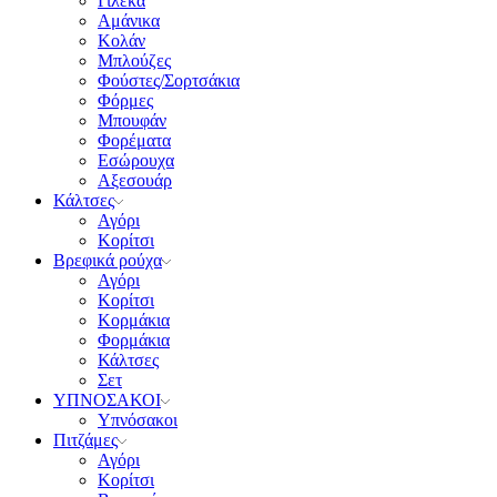
Γιλέκα
Αμάνικα
Κολάν
Μπλούζες
Φούστες/Σορτσάκια
Φόρμες
Μπουφάν
Φορέματα
Εσώρουχα
Αξεσουάρ
Κάλτσες
Αγόρι
Κορίτσι
Βρεφικά ρούχα
Αγόρι
Κορίτσι
Κορμάκια
Φορμάκια
Κάλτσες
Σετ
ΥΠΝΟΣΑΚΟΙ
Υπνόσακοι
Πιτζάμες
Αγόρι
Κορίτσι