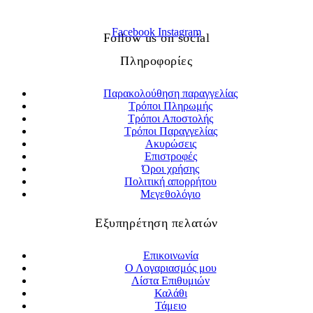
Facebook
Instagram
Follow us on social
Πληροφορίες
Παρακολούθηση παραγγελίας
Τρόποι Πληρωμής
Τρόποι Αποστολής
Τρόποι Παραγγελίας
Ακυρώσεις
Επιστροφές
Όροι χρήσης
Πολιτική απορρήτου
Μεγεθολόγιο
Εξυπηρέτηση πελατών
Επικοινωνία
Ο Λογαριασμός μου
Λίστα Επιθυμιών
Καλάθι
Τάμειο