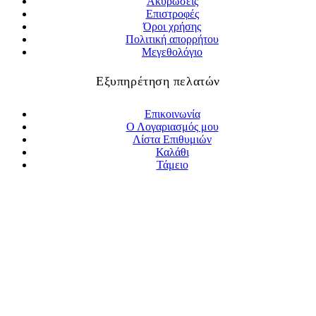
Ακυρώσεις
Επιστροφές
Όροι χρήσης
Πολιτική απορρήτου
Μεγεθολόγιο
Εξυπηρέτηση πελατών
Επικοινωνία
Ο Λογαριασμός μου
Λίστα Επιθυμιών
Καλάθι
Τάμειο