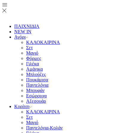
ΠΑΙΧΝΙΔΙΑ
NEW IN
Αγόρι
ΚΑΛΟΚΑΙΡΙΝΑ
Σετ
Μαγιό
Φόρμες
Γιλέκα
Αμάνικα
Μπλούζες
Πουκάμισα
Παντελόνια
Μπουφάν
Εσώρουχα
Αξεσουάρ
Κορίτσι
ΚΑΛΟΚΑΙΡΙΝΑ
Σετ
Μαγιό
Παντελόνια-Κολάν