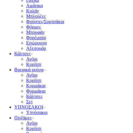
Γιλέκα
Αμάνικα
Κολάν
Μπλούζες
Φούστες/Σορτσάκια
Φόρμες
Μπουφάν
Φορέματα
Εσώρουχα
Αξεσουάρ
Κάλτσες
Αγόρι
Κορίτσι
Βρεφικά ρούχα
Αγόρι
Κορίτσι
Κορμάκια
Φορμάκια
Κάλτσες
Σετ
ΥΠΝΟΣΑΚΟΙ
Υπνόσακοι
Πιτζάμες
Αγόρι
Κορίτσι