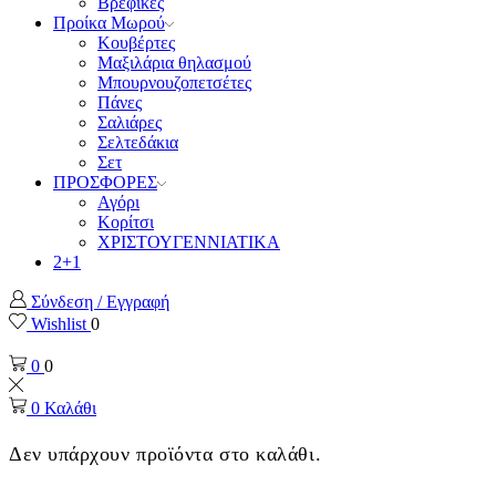
Βρεφικές
Προίκα Μωρού
Κουβέρτες
Μαξιλάρια θηλασμού
Μπουρνουζοπετσέτες
Πάνες
Σαλιάρες
Σελτεδάκια
Σετ
ΠΡΟΣΦΟΡΕΣ
Αγόρι
Κορίτσι
ΧΡΙΣΤΟΥΓΕΝΝΙΑΤΙΚΑ
2+1
Σύνδεση / Εγγραφή
Wishlist
0
0
0
0
Καλάθι
Δεν υπάρχουν προϊόντα στο καλάθι.