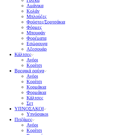
Γιλέκα
Αμάνικα
Κολάν
Μπλούζες
Φούστες/Σορτσάκια
Φόρμες
Μπουφάν
Φορέματα
Εσώρουχα
Αξεσουάρ
Κάλτσες
Αγόρι
Κορίτσι
Βρεφικά ρούχα
Αγόρι
Κορίτσι
Κορμάκια
Φορμάκια
Κάλτσες
Σετ
ΥΠΝΟΣΑΚΟΙ
Υπνόσακοι
Πιτζάμες
Αγόρι
Κορίτσι