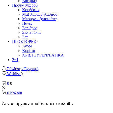
Βρεφικές
Προίκα Μωρού
Κουβέρτες
Μαξιλάρια θηλασμού
Μπουρνουζοπετσέτες
Πάνες
Σαλιάρες
Σελτεδάκια
Σετ
ΠΡΟΣΦΟΡΕΣ
Αγόρι
Κορίτσι
ΧΡΙΣΤΟΥΓΕΝΝΙΑΤΙΚΑ
2+1
Σύνδεση / Εγγραφή
Wishlist
0
0
0
0
Καλάθι
Δεν υπάρχουν προϊόντα στο καλάθι.