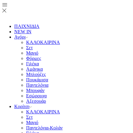
ΠΑΙΧΝΙΔΙΑ
NEW IN
Αγόρι
ΚΑΛΟΚΑΙΡΙΝΑ
Σετ
Μαγιό
Φόρμες
Γιλέκα
Αμάνικα
Μπλούζες
Πουκάμισα
Παντελόνια
Μπουφάν
Εσώρουχα
Αξεσουάρ
Κορίτσι
ΚΑΛΟΚΑΙΡΙΝΑ
Σετ
Μαγιό
Παντελόνια-Κολάν