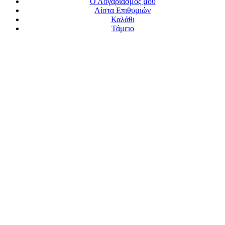
Ο Λογαριασμός μου
Λίστα Επιθυμιών
Καλάθι
Τάμειο