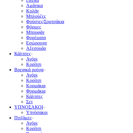
Γιλέκα
Αμάνικα
Κολάν
Μπλούζες
Φούστες/Σορτσάκια
Φόρμες
Μπουφάν
Φορέματα
Εσώρουχα
Αξεσουάρ
Κάλτσες
Αγόρι
Κορίτσι
Βρεφικά ρούχα
Αγόρι
Κορίτσι
Κορμάκια
Φορμάκια
Κάλτσες
Σετ
ΥΠΝΟΣΑΚΟΙ
Υπνόσακοι
Πιτζάμες
Αγόρι
Κορίτσι