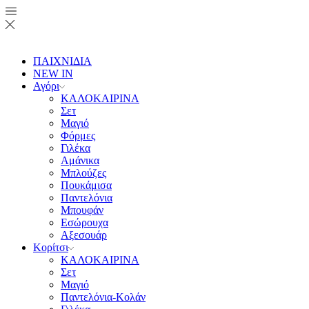
ΠΑΙΧΝΙΔΙΑ
NEW IN
Αγόρι
ΚΑΛΟΚΑΙΡΙΝΑ
Σετ
Μαγιό
Φόρμες
Γιλέκα
Αμάνικα
Μπλούζες
Πουκάμισα
Παντελόνια
Μπουφάν
Εσώρουχα
Αξεσουάρ
Κορίτσι
ΚΑΛΟΚΑΙΡΙΝΑ
Σετ
Μαγιό
Παντελόνια-Κολάν