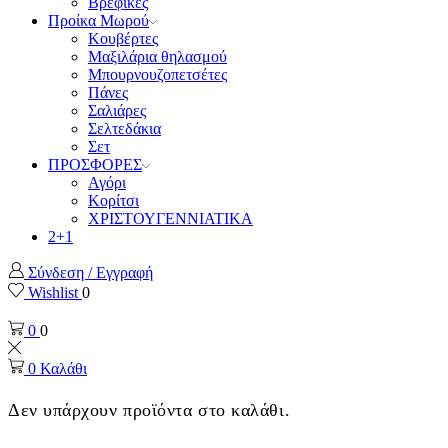
Βρεφικές
Προίκα Μωρού
Κουβέρτες
Μαξιλάρια θηλασμού
Μπουρνουζοπετσέτες
Πάνες
Σαλιάρες
Σελτεδάκια
Σετ
ΠΡΟΣΦΟΡΕΣ
Αγόρι
Κορίτσι
ΧΡΙΣΤΟΥΓΕΝΝΙΑΤΙΚΑ
2+1
Σύνδεση / Εγγραφή
Wishlist
0
0
0
0
Καλάθι
Δεν υπάρχουν προϊόντα στο καλάθι.