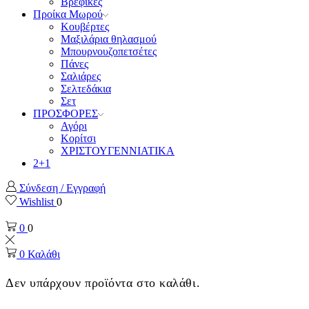
Βρεφικές
Προίκα Μωρού
Κουβέρτες
Μαξιλάρια θηλασμού
Μπουρνουζοπετσέτες
Πάνες
Σαλιάρες
Σελτεδάκια
Σετ
ΠΡΟΣΦΟΡΕΣ
Αγόρι
Κορίτσι
ΧΡΙΣΤΟΥΓΕΝΝΙΑΤΙΚΑ
2+1
Σύνδεση / Εγγραφή
Wishlist
0
0
0
0
Καλάθι
Δεν υπάρχουν προϊόντα στο καλάθι.