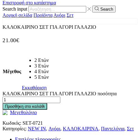
Επιστροφή στο κατάστημα
Search input
Search
Αρχική σελίδα
Προϊόντα
Αγόρι
Σετ
ΚΑΛΟΚΑΙΡΙΝΟ ΣΕΤ ΓΙΑ ΑΓΟΡΙ ΓΑΛΑΖΙΟ
21.00
€
2 Ετών
3 Ετών
Μέγεθος
4 Ετών
5 Ετών
Εκκαθάριση
ΚΑΛΟΚΑΙΡΙΝΟ ΣΕΤ ΓΙΑ ΑΓΟΡΙ ΓΑΛΑΖΙΟ ποσότητα
Προσθήκη στο καλάθι
Μεγεθολόγιο
Κωδικός:
SET-0721
Κατηγορίες:
NEW IN
,
Αγόρι
,
ΚΑΛΟΚΑΙΡΙΝΑ
,
Παντελόνια
,
Σετ
Επιπλέον πληροφορίες