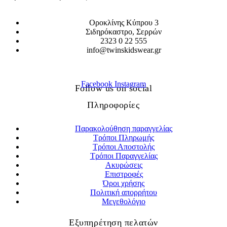
Οροκλίνης Κύπρου 3
Σιδηρόκαστρο, Σερρών
2323 0 22 555
info@twinskidswear.gr
Facebook
Instagram
Follow us on social
Πληροφορίες
Παρακολούθηση παραγγελίας
Τρόποι Πληρωμής
Τρόποι Αποστολής
Τρόποι Παραγγελίας
Ακυρώσεις
Επιστροφές
Όροι χρήσης
Πολιτική απορρήτου
Μεγεθολόγιο
Εξυπηρέτηση πελατών