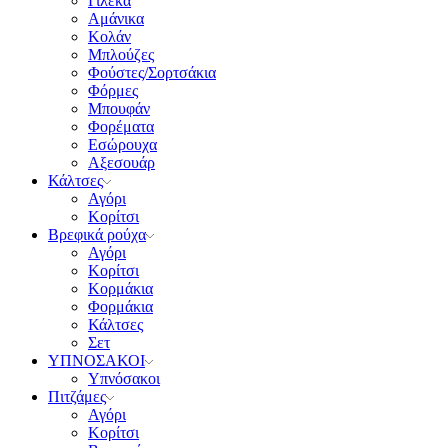
Γιλέκα
Αμάνικα
Κολάν
Μπλούζες
Φούστες/Σορτσάκια
Φόρμες
Μπουφάν
Φορέματα
Εσώρουχα
Αξεσουάρ
Κάλτσες
Αγόρι
Κορίτσι
Βρεφικά ρούχα
Αγόρι
Κορίτσι
Κορμάκια
Φορμάκια
Κάλτσες
Σετ
ΥΠΝΟΣΑΚΟΙ
Υπνόσακοι
Πιτζάμες
Αγόρι
Κορίτσι