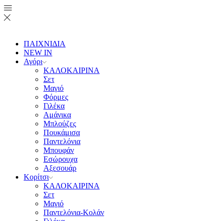
ΠΑΙΧΝΙΔΙΑ
NEW IN
Αγόρι
ΚΑΛΟΚΑΙΡΙΝΑ
Σετ
Μαγιό
Φόρμες
Γιλέκα
Αμάνικα
Μπλούζες
Πουκάμισα
Παντελόνια
Μπουφάν
Εσώρουχα
Αξεσουάρ
Κορίτσι
ΚΑΛΟΚΑΙΡΙΝΑ
Σετ
Μαγιό
Παντελόνια-Κολάν