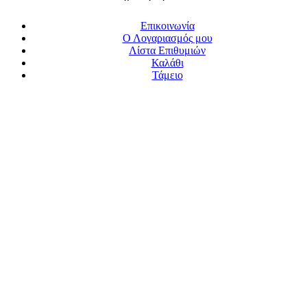
Επικοινωνία
Ο Λογαριασμός μου
Λίστα Επιθυμιών
Καλάθι
Τάμειο