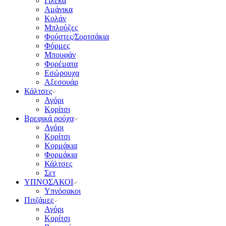
Γιλέκα
Αμάνικα
Κολάν
Μπλούζες
Φούστες/Σορτσάκια
Φόρμες
Μπουφάν
Φορέματα
Εσώρουχα
Αξεσουάρ
Κάλτσες
Αγόρι
Κορίτσι
Βρεφικά ρούχα
Αγόρι
Κορίτσι
Κορμάκια
Φορμάκια
Κάλτσες
Σετ
ΥΠΝΟΣΑΚΟΙ
Υπνόσακοι
Πιτζάμες
Αγόρι
Κορίτσι