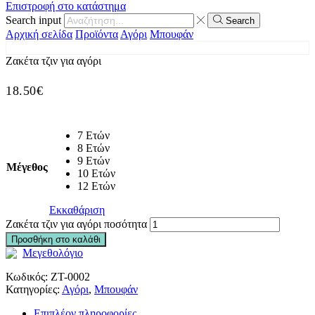
Επιστροφή στο κατάστημα
Search input
Search
Αρχική σελίδα
Προϊόντα
Αγόρι
Μπουφάν
Ζακέτα τζιν για αγόρι
18.50
€
7 Ετών
8 Ετών
9 Ετών
Μέγεθος
10 Ετών
12 Ετών
Εκκαθάριση
Ζακέτα τζιν για αγόρι ποσότητα
Προσθήκη στο καλάθι
Μεγεθολόγιο
Κωδικός:
ZT-0002
Κατηγορίες:
Αγόρι
,
Μπουφάν
Επιπλέον πληροφορίες