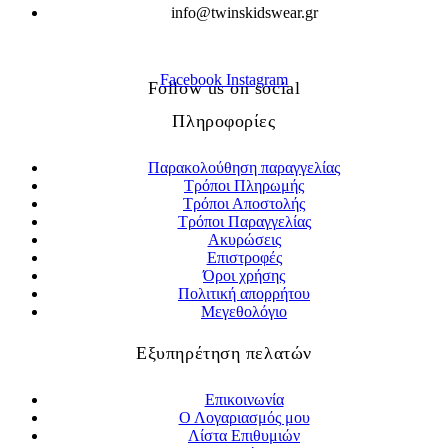
info@twinskidswear.gr
Facebook
Instagram
Follow us on social
Πληροφορίες
Παρακολούθηση παραγγελίας
Τρόποι Πληρωμής
Τρόποι Αποστολής
Τρόποι Παραγγελίας
Ακυρώσεις
Επιστροφές
Όροι χρήσης
Πολιτική απορρήτου
Μεγεθολόγιο
Εξυπηρέτηση πελατών
Επικοινωνία
Ο Λογαριασμός μου
Λίστα Επιθυμιών