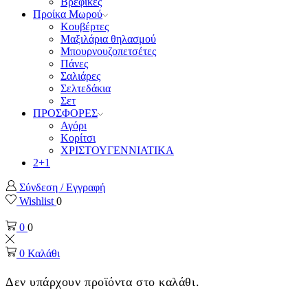
Βρεφικές
Προίκα Μωρού
Κουβέρτες
Μαξιλάρια θηλασμού
Μπουρνουζοπετσέτες
Πάνες
Σαλιάρες
Σελτεδάκια
Σετ
ΠΡΟΣΦΟΡΕΣ
Αγόρι
Κορίτσι
ΧΡΙΣΤΟΥΓΕΝΝΙΑΤΙΚΑ
2+1
Σύνδεση / Εγγραφή
Wishlist
0
0
0
0
Καλάθι
Δεν υπάρχουν προϊόντα στο καλάθι.