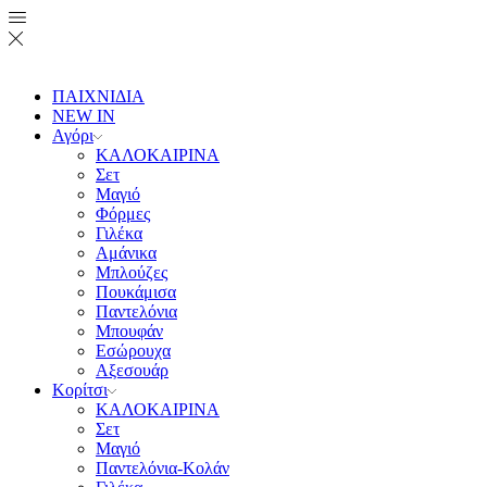
ΠΑΙΧΝΙΔΙΑ
NEW IN
Αγόρι
ΚΑΛΟΚΑΙΡΙΝΑ
Σετ
Μαγιό
Φόρμες
Γιλέκα
Αμάνικα
Μπλούζες
Πουκάμισα
Παντελόνια
Μπουφάν
Εσώρουχα
Αξεσουάρ
Κορίτσι
ΚΑΛΟΚΑΙΡΙΝΑ
Σετ
Μαγιό
Παντελόνια-Κολάν